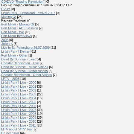
CD/DVD "Road to Revolution"
[0]
Разные видео связанные с новым CD/DVD LP
DVD's
[8]
Linkin Park - Download Festival 2007
[0]
Making Of
[28]
Разные "мэйкинги"
Fort Minor - Making Of
[5]
Fort Minor - AOL Session
[7]
Fort Minor - live
[10]
Fort Minor Interviews
[4]
2003
[0]
Julien-K
[3]
Live In St. Petersburg 26.07.2009
[21]
Linkin Park | Клипы
[61]
Fort Minor - Other
[1]
Dead By Sunrise - Live
[34]
Chester Bennington - Live
[7]
Dead By Sunrise - Music Videos
[6]
Dead By Sunrise - Other Videos
[8]
Chester Bennington - Other Videos
[7]
LPTV - 2003
[10]
Linkin Park | Live - 2000
[6]
Linkin Park | Live - 2001
[36]
Linkin Park | Live - 2002
[1]
Linkin Park | Live - 2003
[22]
Linkin Park | Live - 2004
[16]
Linkin Park | Live - 2005
[2]
Linkin Park | Live - 2006
[3]
Linkin Park | Live - 2007
[30]
Linkin Park | Live - 2008
[19]
Linkin Park | Live - 2009
[29]
Linkin Park | Live - 2010
[29]
Linkin Park | Live - 2011
[28]
MTV about "ATS" tour
[7]
На русском
[44]