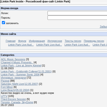
[
Linkin Park Inside - Российский фан-сайт Linkin Park
]
Форма входа
Логин:
Пароль:
запомнить
Забыл
Меню сайта
Главная
Форум
Информация
Интересное
Тексты песен
Переводы песен
Linkin Park Live Aud...
Linkin Park Live Aud...
Linkin Park Live Aud...
Linkin Park 
Categories
AOL Music Sessions
[3]
Channel 4 Music Presents..
[4]
Linkin Park - Live at Jimmy Kimmel
[1]
11.08.2003
Linkin Park - Goldsmith College(11.01.2001)
[0]
Linkin Park - Summer Sonic 2006
[4]
Интервью, передачи
[72]
Разное
[88]
Saturday Night Live(12.05.2007)
[2]
Fort Minor
[6]
Long Beach(05.02.2004)
[1]
Качество видео не очень, а вот аудио норм
LPTV
[105]
Third Encore Session
[5]
Toronto, Canada, SkyDome
[0]
05.07.2003