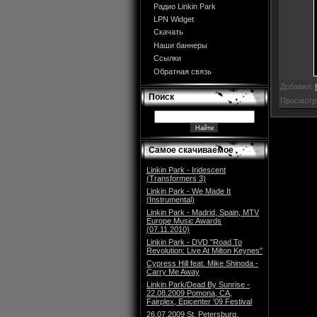
Радио Linkin Park
LPN Widget
Скачать
Наши баннеры
Ссылки
Обратная связь
Добавил:
Поиск
Просмотр
Самое скачиваемое
Linkin Park - Iridescent
(Transformers 3)
Linkin Park - We Made It
(Instrumental)
Linkin Park - Madrid, Spain, MTV
Europe Music Awards
(07.11.2010)
Linkin Park - DVD "Road To
Revolution: Live At Milton Keynes"
Cypress Hill feat. Mike Shinoda -
Carry Me Away
Linkin Park/Dead By Sunrise -
22.08.2009 Pomona, CA,
Fairplex, Epicenter '09 Festival
26.07.2009 St. Petersburg,