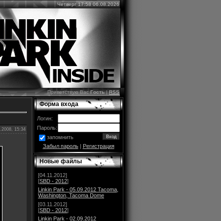
Четверг 17:58 06.08.2026
Приветствую Вас
Гость
|
RSS
Форма входа
Логин:
Пароль:
.2008, 15:34
запомнить
Забыл пароль
|
Регистрация
Новые файлы
[04.11.2012]
[
SBD - 2012
]
Linkin Park - 05.09.2012 Tacoma,
Washington, Tacoma Dome
[03.11.2012]
[
SBD - 2012
]
Linkin Park - 02.09.2012