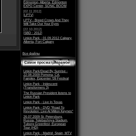
Edmonton, Alberta, Edmonton
EXPO Center, SONiC BOOM
[02.11.2012]
[
LPTV
]
LPTV - Breed Crows And They
Will Take Out Your Eyes
[22.10.2012]
[
SBD - 2012
]
Linkin Park - 01.09.2012 Calgary,
Alberta, Fort Calgary
Все файлы
Самое просматриваемое
Linkin Park/Dead By Sunrise -
22.08.2009 Pomona, CA,
Fairplex, Epicenter '09 Festival
Linkin Park - Iridescent
(Transformers 3)
The Russian President listens to
Linkin Park
Linkin Park - Live In Texas
Linkin Park - DVD "Road To
Revolution: Live At Milton Keynes"
26.07.2009 St. Petersburg,
Russia, Telebashnya Stadium,
Tuborg Greenfest, European
Tour (HD)
Linkin Park - Madrid, Spain, MTV