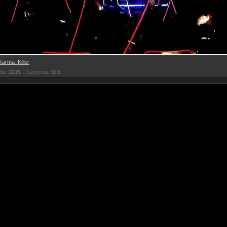
Karma_Killer
ов:
2215
| Загрузок:
919