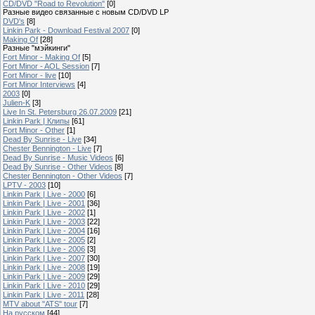
CD/DVD "Road to Revolution"
[0]
Разные видео связанные с новым CD/DVD LP
DVD's
[8]
Linkin Park - Download Festival 2007
[0]
Making Of
[28]
Разные "мэйкинги"
Fort Minor - Making Of
[5]
Fort Minor - AOL Session
[7]
Fort Minor - live
[10]
Fort Minor Interviews
[4]
2003
[0]
Julien-K
[3]
Live In St. Petersburg 26.07.2009
[21]
Linkin Park | Клипы
[61]
Fort Minor - Other
[1]
Dead By Sunrise - Live
[34]
Chester Bennington - Live
[7]
Dead By Sunrise - Music Videos
[6]
Dead By Sunrise - Other Videos
[8]
Chester Bennington - Other Videos
[7]
LPTV - 2003
[10]
Linkin Park | Live - 2000
[6]
Linkin Park | Live - 2001
[36]
Linkin Park | Live - 2002
[1]
Linkin Park | Live - 2003
[22]
Linkin Park | Live - 2004
[16]
Linkin Park | Live - 2005
[2]
Linkin Park | Live - 2006
[3]
Linkin Park | Live - 2007
[30]
Linkin Park | Live - 2008
[19]
Linkin Park | Live - 2009
[29]
Linkin Park | Live - 2010
[29]
Linkin Park | Live - 2011
[28]
MTV about "ATS" tour
[7]
На русском
[44]