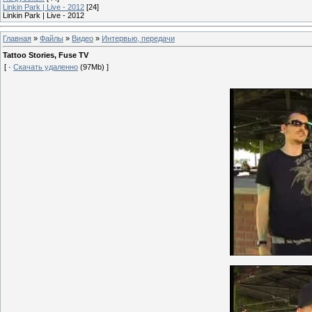
Linkin Park | Live - 2012
[24]
Linkin Park | Live - 2012
Главная
»
Файлы
»
Видео
»
Интервью, передачи
Tattoo Stories, Fuse TV
[ ·
Скачать удаленно
(97Mb) ]