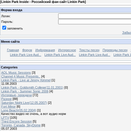
[
Linkin Park Inside - Российский фан-сайт Linkin Park
]
Форма входа
Логин:
Пароль:
запомнить
Забыл
Меню сайта
Главная
Форум
Информация
Интересное
Тексты песен
Переводы песен
Linkin Park Live Aud...
Linkin Park Live Aud...
Linkin Park Live Aud...
Linkin Park 
Categories
AOL Music Sessions
[3]
Channel 4 Music Presents..
[4]
Linkin Park - Live at Jimmy Kimmel
[1]
11.08.2003
Linkin Park - Goldsmith College(11.01.2001)
[0]
Linkin Park - Summer Sonic 2006
[4]
Интервью, передачи
[72]
Разное
[88]
Saturday Night Live(12.05.2007)
[2]
Fort Minor
[6]
Long Beach(05.02.2004)
[1]
Качество видео не очень, а вот аудио норм
LPTV
[105]
Third Encore Session
[5]
Toronto, Canada, SkyDome
[0]
05.07.2003