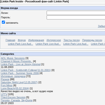
[
Linkin Park Inside - Российский фан-сайт Linkin Park
]
Форма входа
Логин:
Пароль:
запомнить
Забыл
Меню сайта
Главная
Форум
Информация
Интересное
Тексты песен
Переводы песен
Linkin Park Live Aud...
Linkin Park Live Aud...
Linkin Park Live Aud...
Linkin Park 
Categories
AOL Music Sessions
[3]
Channel 4 Music Presents..
[4]
Linkin Park - Live at Jimmy Kimmel
[1]
11.08.2003
Linkin Park - Goldsmith College(11.01.2001)
[0]
Linkin Park - Summer Sonic 2006
[4]
Интервью, передачи
[72]
Разное
[88]
Saturday Night Live(12.05.2007)
[2]
Fort Minor
[6]
Long Beach(05.02.2004)
[1]
Качество видео не очень, а вот аудио норм
LPTV
[105]
Third Encore Session
[5]
Toronto, Canada, SkyDome
[0]
05.07.2003