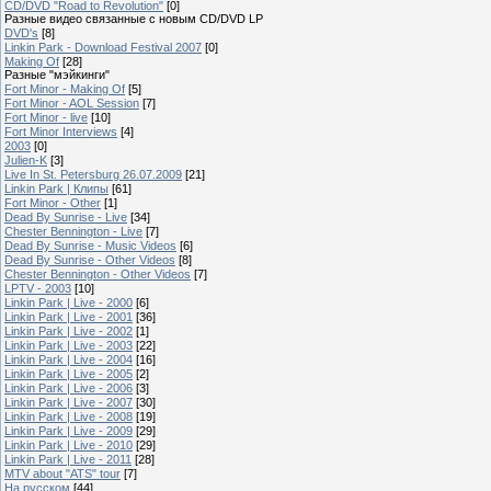
CD/DVD "Road to Revolution"
[0]
Разные видео связанные с новым CD/DVD LP
DVD's
[8]
Linkin Park - Download Festival 2007
[0]
Making Of
[28]
Разные "мэйкинги"
Fort Minor - Making Of
[5]
Fort Minor - AOL Session
[7]
Fort Minor - live
[10]
Fort Minor Interviews
[4]
2003
[0]
Julien-K
[3]
Live In St. Petersburg 26.07.2009
[21]
Linkin Park | Клипы
[61]
Fort Minor - Other
[1]
Dead By Sunrise - Live
[34]
Chester Bennington - Live
[7]
Dead By Sunrise - Music Videos
[6]
Dead By Sunrise - Other Videos
[8]
Chester Bennington - Other Videos
[7]
LPTV - 2003
[10]
Linkin Park | Live - 2000
[6]
Linkin Park | Live - 2001
[36]
Linkin Park | Live - 2002
[1]
Linkin Park | Live - 2003
[22]
Linkin Park | Live - 2004
[16]
Linkin Park | Live - 2005
[2]
Linkin Park | Live - 2006
[3]
Linkin Park | Live - 2007
[30]
Linkin Park | Live - 2008
[19]
Linkin Park | Live - 2009
[29]
Linkin Park | Live - 2010
[29]
Linkin Park | Live - 2011
[28]
MTV about "ATS" tour
[7]
На русском
[44]