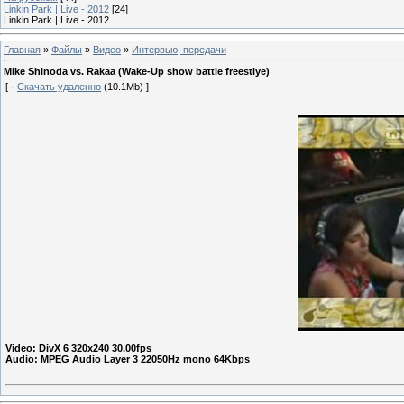
Linkin Park | Live - 2012
[24]
Linkin Park | Live - 2012
Главная
»
Файлы
»
Видео
»
Интервью, передачи
Mike Shinoda vs. Rakaa (Wake-Up show battle freestlye)
[ ·
Скачать удаленно
(10.1Mb) ]
Video: DivX 6 320x240 30.00fps
Audio: MPEG Audio Layer 3 22050Hz mono 64Kbps