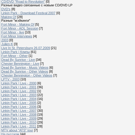
CD/DVD "Road to Revolution"
[0]
Разные видео связанные с новым CD/DVD LP
DVD's
[8]
Linkin Park - Download Festival 2007
[0]
Making Of
[28]
Разные "мэйкинги"
Fort Minor - Making Of
[5]
Fort Minor - AOL Session
[7]
Fort Minor - live
[10]
Fort Minor Interviews
[4]
2003
[0]
Julien-K
[3]
Live In St. Petersburg 26.07.2009
[21]
Linkin Park | Клипы
[61]
Fort Minor - Other
[1]
Dead By Sunrise - Live
[34]
Chester Bennington - Live
[7]
Dead By Sunrise - Music Videos
[6]
Dead By Sunrise - Other Videos
[8]
Chester Bennington - Other Videos
[7]
LPTV - 2003
[10]
Linkin Park | Live - 2000
[6]
Linkin Park | Live - 2001
[36]
Linkin Park | Live - 2002
[1]
Linkin Park | Live - 2003
[22]
Linkin Park | Live - 2004
[16]
Linkin Park | Live - 2005
[2]
Linkin Park | Live - 2006
[3]
Linkin Park | Live - 2007
[30]
Linkin Park | Live - 2008
[19]
Linkin Park | Live - 2009
[29]
Linkin Park | Live - 2010
[29]
Linkin Park | Live - 2011
[28]
MTV about "ATS" tour
[7]
На русском
[44]