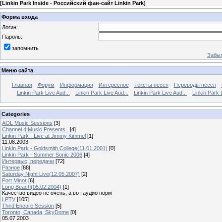
[
Linkin Park Inside - Российский фан-сайт Linkin Park
]
Форма входа
Логин:
Пароль:
запомнить
Забыл
Меню сайта
Главная
Форум
Информация
Интересное
Тексты песен
Переводы песен
Linkin Park Live Aud...
Linkin Park Live Aud...
Linkin Park Live Aud...
Linkin Park 
Categories
AOL Music Sessions
[3]
Channel 4 Music Presents..
[4]
Linkin Park - Live at Jimmy Kimmel
[1]
11.08.2003
Linkin Park - Goldsmith College(11.01.2001)
[0]
Linkin Park - Summer Sonic 2006
[4]
Интервью, передачи
[72]
Разное
[88]
Saturday Night Live(12.05.2007)
[2]
Fort Minor
[6]
Long Beach(05.02.2004)
[1]
Качество видео не очень, а вот аудио норм
LPTV
[105]
Third Encore Session
[5]
Toronto, Canada, SkyDome
[0]
05.07.2003