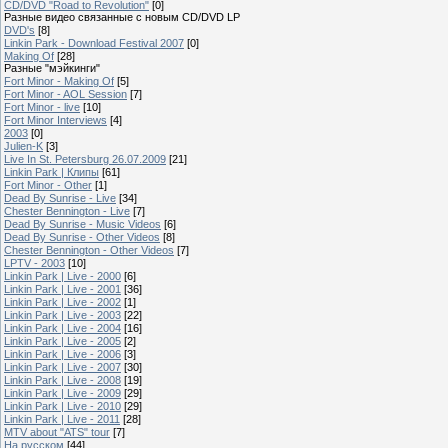
CD/DVD "Road to Revolution"
[0]
Разные видео связанные с новым CD/DVD LP
DVD's
[8]
Linkin Park - Download Festival 2007
[0]
Making Of
[28]
Разные "мэйкинги"
Fort Minor - Making Of
[5]
Fort Minor - AOL Session
[7]
Fort Minor - live
[10]
Fort Minor Interviews
[4]
2003
[0]
Julien-K
[3]
Live In St. Petersburg 26.07.2009
[21]
Linkin Park | Клипы
[61]
Fort Minor - Other
[1]
Dead By Sunrise - Live
[34]
Chester Bennington - Live
[7]
Dead By Sunrise - Music Videos
[6]
Dead By Sunrise - Other Videos
[8]
Chester Bennington - Other Videos
[7]
LPTV - 2003
[10]
Linkin Park | Live - 2000
[6]
Linkin Park | Live - 2001
[36]
Linkin Park | Live - 2002
[1]
Linkin Park | Live - 2003
[22]
Linkin Park | Live - 2004
[16]
Linkin Park | Live - 2005
[2]
Linkin Park | Live - 2006
[3]
Linkin Park | Live - 2007
[30]
Linkin Park | Live - 2008
[19]
Linkin Park | Live - 2009
[29]
Linkin Park | Live - 2010
[29]
Linkin Park | Live - 2011
[28]
MTV about "ATS" tour
[7]
На русском
[44]