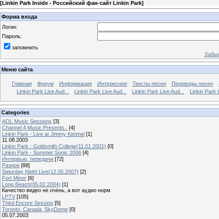
[
Linkin Park Inside - Российский фан-сайт Linkin Park
]
Форма входа
Логин:
Пароль:
запомнить
Забыл
Меню сайта
Главная
Форум
Информация
Интересное
Тексты песен
Переводы песен
Linkin Park Live Aud...
Linkin Park Live Aud...
Linkin Park Live Aud...
Linkin Park 
Categories
AOL Music Sessions
[3]
Channel 4 Music Presents..
[4]
Linkin Park - Live at Jimmy Kimmel
[1]
11.08.2003
Linkin Park - Goldsmith College(11.01.2001)
[0]
Linkin Park - Summer Sonic 2006
[4]
Интервью, передачи
[72]
Разное
[88]
Saturday Night Live(12.05.2007)
[2]
Fort Minor
[6]
Long Beach(05.02.2004)
[1]
Качество видео не очень, а вот аудио норм
LPTV
[105]
Third Encore Session
[5]
Toronto, Canada, SkyDome
[0]
05.07.2003