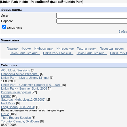
[
Linkin Park Inside - Российский фан-сайт Linkin Park
]
Форма входа
Логин:
Пароль:
запомнить
Забыл
Меню сайта
Главная
Форум
Информация
Интересное
Тексты песен
Переводы песен
Linkin Park Live Aud...
Linkin Park Live Aud...
Linkin Park Live Aud...
Linkin Park 
Categories
AOL Music Sessions
[3]
Channel 4 Music Presents..
[4]
Linkin Park - Live at Jimmy Kimmel
[1]
11.08.2003
Linkin Park - Goldsmith College(11.01.2001)
[0]
Linkin Park - Summer Sonic 2006
[4]
Интервью, передачи
[72]
Разное
[88]
Saturday Night Live(12.05.2007)
[2]
Fort Minor
[6]
Long Beach(05.02.2004)
[1]
Качество видео не очень, а вот аудио норм
LPTV
[105]
Third Encore Session
[5]
Toronto, Canada, SkyDome
[0]
05.07.2003