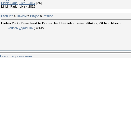
Linkin Park | Live - 2012
[24]
Linkin Park | Live - 2012
Главная
»
Файлы
»
Видео
»
Разное
Linkin Park - Download to Donate for Haiti information (Making Of Not Alone)
[ ·
Скачать удаленно
(3.8Mb) ]
Полная версия сайта