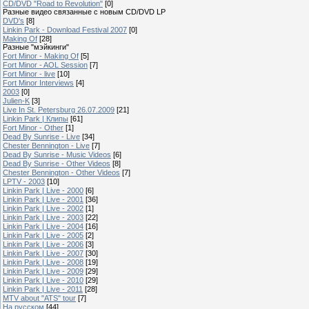
CD/DVD "Road to Revolution"
[0]
Разные видео связанные с новым CD/DVD LP
DVD's
[8]
Linkin Park - Download Festival 2007
[0]
Making Of
[28]
Разные "мэйкинги"
Fort Minor - Making Of
[5]
Fort Minor - AOL Session
[7]
Fort Minor - live
[10]
Fort Minor Interviews
[4]
2003
[0]
Julien-K
[3]
Live In St. Petersburg 26.07.2009
[21]
Linkin Park | Клипы
[61]
Fort Minor - Other
[1]
Dead By Sunrise - Live
[34]
Chester Bennington - Live
[7]
Dead By Sunrise - Music Videos
[6]
Dead By Sunrise - Other Videos
[8]
Chester Bennington - Other Videos
[7]
LPTV - 2003
[10]
Linkin Park | Live - 2000
[6]
Linkin Park | Live - 2001
[36]
Linkin Park | Live - 2002
[1]
Linkin Park | Live - 2003
[22]
Linkin Park | Live - 2004
[16]
Linkin Park | Live - 2005
[2]
Linkin Park | Live - 2006
[3]
Linkin Park | Live - 2007
[30]
Linkin Park | Live - 2008
[19]
Linkin Park | Live - 2009
[29]
Linkin Park | Live - 2010
[29]
Linkin Park | Live - 2011
[28]
MTV about "ATS" tour
[7]
На русском
[44]