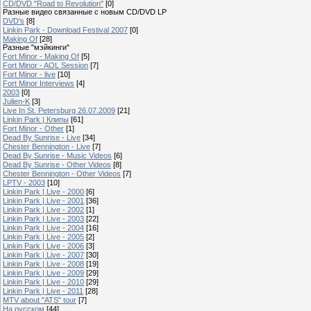
CD/DVD "Road to Revolution"
[0]
Разные видео связанные с новым CD/DVD LP
DVD's
[8]
Linkin Park - Download Festival 2007
[0]
Making Of
[28]
Разные "мэйкинги"
Fort Minor - Making Of
[5]
Fort Minor - AOL Session
[7]
Fort Minor - live
[10]
Fort Minor Interviews
[4]
2003
[0]
Julien-K
[3]
Live In St. Petersburg 26.07.2009
[21]
Linkin Park | Клипы
[61]
Fort Minor - Other
[1]
Dead By Sunrise - Live
[34]
Chester Bennington - Live
[7]
Dead By Sunrise - Music Videos
[6]
Dead By Sunrise - Other Videos
[8]
Chester Bennington - Other Videos
[7]
LPTV - 2003
[10]
Linkin Park | Live - 2000
[6]
Linkin Park | Live - 2001
[36]
Linkin Park | Live - 2002
[1]
Linkin Park | Live - 2003
[22]
Linkin Park | Live - 2004
[16]
Linkin Park | Live - 2005
[2]
Linkin Park | Live - 2006
[3]
Linkin Park | Live - 2007
[30]
Linkin Park | Live - 2008
[19]
Linkin Park | Live - 2009
[29]
Linkin Park | Live - 2010
[29]
Linkin Park | Live - 2011
[28]
MTV about "ATS" tour
[7]
На русском
[44]