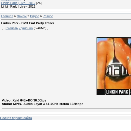
Linkin Park | Live - 2012
[24]
Linkin Park | Live - 2012
Главная
»
Файлы
»
Видео
»
Разное
Linkin Park - DVD Frat Party Trailer
[ ·
Скачать удаленно
(5.46Mb) ]
Video: Xvid 648x400 30.00fps
Audio: MPEG Audio Layer 3 44100Hz stereo 192Kbps
Полная версия сайта