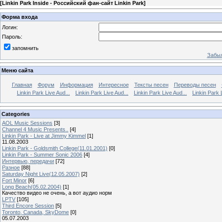
[
Linkin Park Inside - Российский фан-сайт Linkin Park
]
Форма входа
Логин:
Пароль:
запомнить
Забыл
Меню сайта
Главная
Форум
Информация
Интересное
Тексты песен
Переводы песен
Linkin Park Live Aud...
Linkin Park Live Aud...
Linkin Park Live Aud...
Linkin Park 
Categories
AOL Music Sessions
[3]
Channel 4 Music Presents..
[4]
Linkin Park - Live at Jimmy Kimmel
[1]
11.08.2003
Linkin Park - Goldsmith College(11.01.2001)
[0]
Linkin Park - Summer Sonic 2006
[4]
Интервью, передачи
[72]
Разное
[88]
Saturday Night Live(12.05.2007)
[2]
Fort Minor
[6]
Long Beach(05.02.2004)
[1]
Качество видео не очень, а вот аудио норм
LPTV
[105]
Third Encore Session
[5]
Toronto, Canada, SkyDome
[0]
05.07.2003