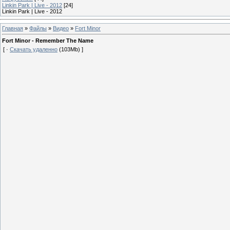
Linkin Park | Live - 2012
[24]
Linkin Park | Live - 2012
Главная
»
Файлы
»
Видео
»
Fort Minor
Fort Minor - Remember The Name
[ ·
Скачать удаленно
(103Mb) ]