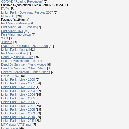
CD/DVD "Road to Revolution"
[0]
Разные видео связанные с новым CD/DVD LP
DVD's
[8]
Linkin Park - Download Festival 2007
[0]
Making Of
[28]
Разные "мэйкинги"
Fort Minor - Making Of
[5]
Fort Minor - AOL Session
[7]
Fort Minor - live
[10]
Fort Minor Interviews
[4]
2003
[0]
Julien-K
[3]
Live In St. Petersburg 26.07.2009
[21]
Linkin Park | Клипы
[61]
Fort Minor - Other
[1]
Dead By Sunrise - Live
[34]
Chester Bennington - Live
[7]
Dead By Sunrise - Music Videos
[6]
Dead By Sunrise - Other Videos
[8]
Chester Bennington - Other Videos
[7]
LPTV - 2003
[10]
Linkin Park | Live - 2000
[6]
Linkin Park | Live - 2001
[36]
Linkin Park | Live - 2002
[1]
Linkin Park | Live - 2003
[22]
Linkin Park | Live - 2004
[16]
Linkin Park | Live - 2005
[2]
Linkin Park | Live - 2006
[3]
Linkin Park | Live - 2007
[30]
Linkin Park | Live - 2008
[19]
Linkin Park | Live - 2009
[29]
Linkin Park | Live - 2010
[29]
Linkin Park | Live - 2011
[28]
MTV about "ATS" tour
[7]
На русском
[44]