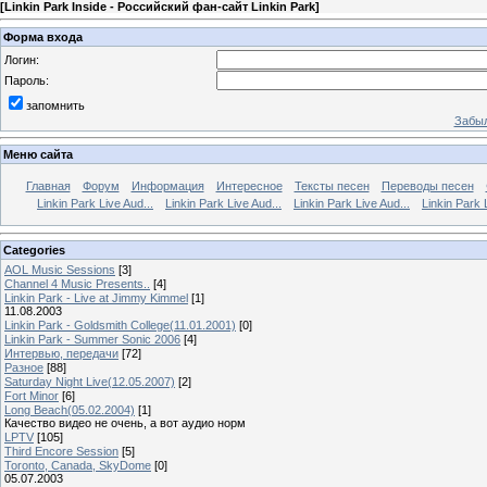
[
Linkin Park Inside - Российский фан-сайт Linkin Park
]
Форма входа
Логин:
Пароль:
запомнить
Забыл
Меню сайта
Главная
Форум
Информация
Интересное
Тексты песен
Переводы песен
Linkin Park Live Aud...
Linkin Park Live Aud...
Linkin Park Live Aud...
Linkin Park 
Categories
AOL Music Sessions
[3]
Channel 4 Music Presents..
[4]
Linkin Park - Live at Jimmy Kimmel
[1]
11.08.2003
Linkin Park - Goldsmith College(11.01.2001)
[0]
Linkin Park - Summer Sonic 2006
[4]
Интервью, передачи
[72]
Разное
[88]
Saturday Night Live(12.05.2007)
[2]
Fort Minor
[6]
Long Beach(05.02.2004)
[1]
Качество видео не очень, а вот аудио норм
LPTV
[105]
Third Encore Session
[5]
Toronto, Canada, SkyDome
[0]
05.07.2003