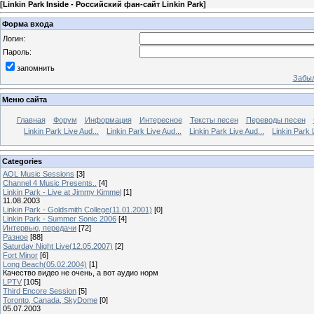
[
Linkin Park Inside - Российский фан-сайт Linkin Park
]
Форма входа
Логин:
Пароль:
запомнить
Забыл
Меню сайта
Главная
Форум
Информация
Интересное
Тексты песен
Переводы песен
Linkin Park Live Aud...
Linkin Park Live Aud...
Linkin Park Live Aud...
Linkin Park 
Categories
AOL Music Sessions
[3]
Channel 4 Music Presents..
[4]
Linkin Park - Live at Jimmy Kimmel
[1]
11.08.2003
Linkin Park - Goldsmith College(11.01.2001)
[0]
Linkin Park - Summer Sonic 2006
[4]
Интервью, передачи
[72]
Разное
[88]
Saturday Night Live(12.05.2007)
[2]
Fort Minor
[6]
Long Beach(05.02.2004)
[1]
Качество видео не очень, а вот аудио норм
LPTV
[105]
Third Encore Session
[5]
Toronto, Canada, SkyDome
[0]
05.07.2003