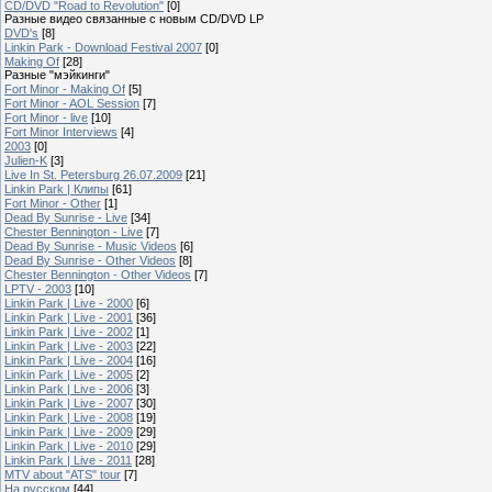
CD/DVD "Road to Revolution"
[0]
Разные видео связанные с новым CD/DVD LP
DVD's
[8]
Linkin Park - Download Festival 2007
[0]
Making Of
[28]
Разные "мэйкинги"
Fort Minor - Making Of
[5]
Fort Minor - AOL Session
[7]
Fort Minor - live
[10]
Fort Minor Interviews
[4]
2003
[0]
Julien-K
[3]
Live In St. Petersburg 26.07.2009
[21]
Linkin Park | Клипы
[61]
Fort Minor - Other
[1]
Dead By Sunrise - Live
[34]
Chester Bennington - Live
[7]
Dead By Sunrise - Music Videos
[6]
Dead By Sunrise - Other Videos
[8]
Chester Bennington - Other Videos
[7]
LPTV - 2003
[10]
Linkin Park | Live - 2000
[6]
Linkin Park | Live - 2001
[36]
Linkin Park | Live - 2002
[1]
Linkin Park | Live - 2003
[22]
Linkin Park | Live - 2004
[16]
Linkin Park | Live - 2005
[2]
Linkin Park | Live - 2006
[3]
Linkin Park | Live - 2007
[30]
Linkin Park | Live - 2008
[19]
Linkin Park | Live - 2009
[29]
Linkin Park | Live - 2010
[29]
Linkin Park | Live - 2011
[28]
MTV about "ATS" tour
[7]
На русском
[44]