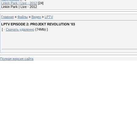
Linkin Park | Live - 2012
[24]
Linkin Park | Live - 2012
Главная
»
Файлы
»
Видео
»
LPTV
LPTV EPISODE 2: PROJEKT REVOLUTION '03
[ ·
Скачать удаленно
(74Mb) ]
Полная версия сайта