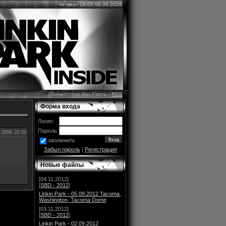
Четверг 18:05 06.08.2026
Приветствую Вас
Гость
|
RSS
Форма входа
Логин:
Пароль:
.2008, 21:31
запомнить
Забыл пароль
|
Регистрация
Новые файлы
[04.11.2012]
[
SBD - 2012
]
Linkin Park - 05.09.2012 Tacoma,
Washington, Tacoma Dome
[03.11.2012]
[
SBD - 2012
]
Linkin Park - 02.09.2012