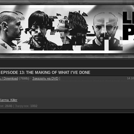
 EPISODE 13: THE MAKING OF WHAT I'VE DONE
 / Download
(76Mb) ·
Заказать на DVD
]
14.10
Karma_Killer
ов:
2646
| Загрузок:
1002