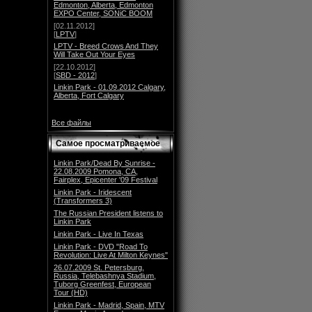
Edmonton, Alberta, Edmonton
EXPO Center, SONiC BOOM
[02.11.2012]
[
LPTV
]
LPTV - Breed Crows And They
Will Take Out Your Eyes
[22.10.2012]
[
SBD - 2012
]
Linkin Park - 01.09.2012 Calgary,
Alberta, Fort Calgary
Все файлы
Самое просматриваемое
Linkin Park/Dead By Sunrise -
22.08.2009 Pomona, CA,
Fairplex, Epicenter '09 Festival
Linkin Park - Iridescent
(Transformers 3)
The Russian President listens to
Linkin Park
Linkin Park - Live In Texas
Linkin Park - DVD "Road To
Revolution: Live At Milton Keynes"
26.07.2009 St. Petersburg,
Russia, Telebashnya Stadium,
Tuborg Greenfest, European
Tour (HD)
Linkin Park - Madrid, Spain, MTV