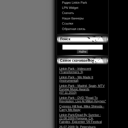
Радио Linkin Park
LPN Widget
Скачать
Наши баннеры
Ссылки
Обратная связь
Поиск
Самое скачиваемое
Linkin Park - Iridescent
(Transformers 3)
Linkin Park - We Made It
(Instrumental)
Linkin Park - Madrid, Spain, MTV
Europe Music Awards
(07.11.2010)
Linkin Park - DVD "Road To
Revolution: Live At Milton Keynes"
Cypress Hill feat. Mike Shinoda -
Carry Me Away
Linkin Park/Dead By Sunrise -
22.08.2009 Pomona, CA,
Fairplex, Epicenter '09 Festival
26.07.2009 St. Petersburg,