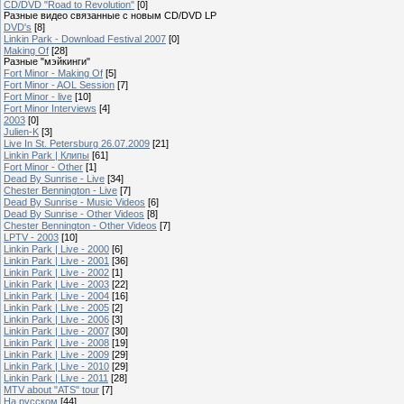
CD/DVD "Road to Revolution"
[0]
Разные видео связанные с новым CD/DVD LP
DVD's
[8]
Linkin Park - Download Festival 2007
[0]
Making Of
[28]
Разные "мэйкинги"
Fort Minor - Making Of
[5]
Fort Minor - AOL Session
[7]
Fort Minor - live
[10]
Fort Minor Interviews
[4]
2003
[0]
Julien-K
[3]
Live In St. Petersburg 26.07.2009
[21]
Linkin Park | Клипы
[61]
Fort Minor - Other
[1]
Dead By Sunrise - Live
[34]
Chester Bennington - Live
[7]
Dead By Sunrise - Music Videos
[6]
Dead By Sunrise - Other Videos
[8]
Chester Bennington - Other Videos
[7]
LPTV - 2003
[10]
Linkin Park | Live - 2000
[6]
Linkin Park | Live - 2001
[36]
Linkin Park | Live - 2002
[1]
Linkin Park | Live - 2003
[22]
Linkin Park | Live - 2004
[16]
Linkin Park | Live - 2005
[2]
Linkin Park | Live - 2006
[3]
Linkin Park | Live - 2007
[30]
Linkin Park | Live - 2008
[19]
Linkin Park | Live - 2009
[29]
Linkin Park | Live - 2010
[29]
Linkin Park | Live - 2011
[28]
MTV about "ATS" tour
[7]
На русском
[44]