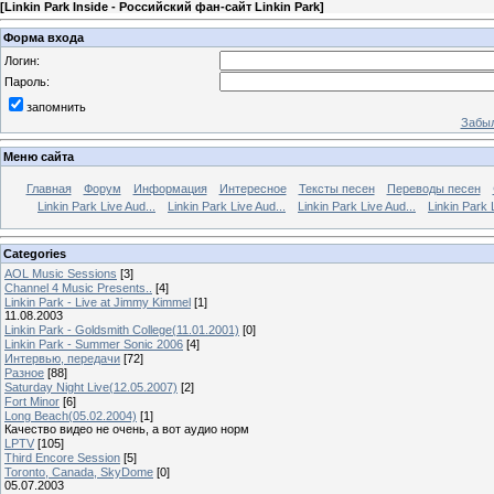
[
Linkin Park Inside - Российский фан-сайт Linkin Park
]
Форма входа
Логин:
Пароль:
запомнить
Забыл
Меню сайта
Главная
Форум
Информация
Интересное
Тексты песен
Переводы песен
Linkin Park Live Aud...
Linkin Park Live Aud...
Linkin Park Live Aud...
Linkin Park 
Categories
AOL Music Sessions
[3]
Channel 4 Music Presents..
[4]
Linkin Park - Live at Jimmy Kimmel
[1]
11.08.2003
Linkin Park - Goldsmith College(11.01.2001)
[0]
Linkin Park - Summer Sonic 2006
[4]
Интервью, передачи
[72]
Разное
[88]
Saturday Night Live(12.05.2007)
[2]
Fort Minor
[6]
Long Beach(05.02.2004)
[1]
Качество видео не очень, а вот аудио норм
LPTV
[105]
Third Encore Session
[5]
Toronto, Canada, SkyDome
[0]
05.07.2003