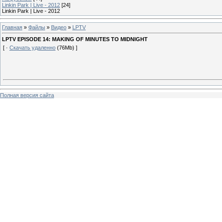
Linkin Park | Live - 2012
[24]
Linkin Park | Live - 2012
Главная
»
Файлы
»
Видео
»
LPTV
LPTV EPISODE 14: MAKING OF MINUTES TO MIDNIGHT
[ ·
Скачать удаленно
(76Mb) ]
Полная версия сайта