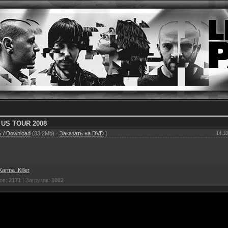
 US TOUR 2008
 / Download
(33.2Mb) ·
Заказать на DVD
]
14.10
Karma_Killer
ов:
2171
| Загрузок:
1082