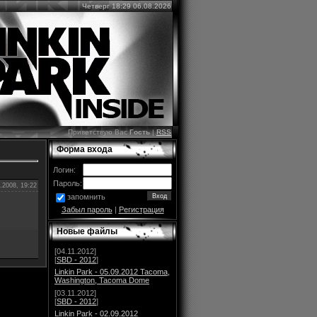
Четверг 18:29 06.08.2026
Приветствую Вас
Гость
|
RSS
Форма входа
Логин:
Пароль:
.2008, 19:22
запомнить
Забыл пароль
|
Регистрация
Новые файлы
[04.11.2012]
[
SBD - 2012
]
Linkin Park - 05.09.2012 Tacoma,
Washington, Tacoma Dome
[03.11.2012]
[
SBD - 2012
]
Linkin Park - 02.09.2012