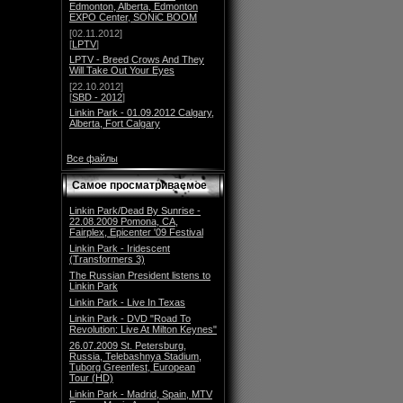
Edmonton, Alberta, Edmonton
EXPO Center, SONiC BOOM
[02.11.2012]
[
LPTV
]
LPTV - Breed Crows And They
Will Take Out Your Eyes
[22.10.2012]
[
SBD - 2012
]
Linkin Park - 01.09.2012 Calgary,
Alberta, Fort Calgary
Все файлы
Самое просматриваемое
Linkin Park/Dead By Sunrise -
22.08.2009 Pomona, CA,
Fairplex, Epicenter '09 Festival
Linkin Park - Iridescent
(Transformers 3)
The Russian President listens to
Linkin Park
Linkin Park - Live In Texas
Linkin Park - DVD "Road To
Revolution: Live At Milton Keynes"
26.07.2009 St. Petersburg,
Russia, Telebashnya Stadium,
Tuborg Greenfest, European
Tour (HD)
Linkin Park - Madrid, Spain, MTV