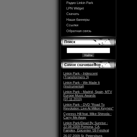
Радио Linkin Park
LPN Widget
Скачать
Наши баннеры
Ссылки
Обратная связь
Поиск
Самое скачиваемое
Linkin Park - Iridescent
(Transformers 3)
Linkin Park - We Made It
(Instrumental)
Linkin Park - Madrid, Spain, MTV
Europe Music Awards
(07.11.2010)
Linkin Park - DVD "Road To
Revolution: Live At Milton Keynes"
Cypress Hill feat. Mike Shinoda -
Carry Me Away
Linkin Park/Dead By Sunrise -
22.08.2009 Pomona, CA,
Fairplex, Epicenter '09 Festival
26.07.2009 St. Petersburg,