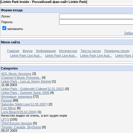
[
Linkin Park Inside - Российский фан-сайт Linkin Park
]
Форма входа
Логин:
Пароль:
запомнить
Забыл
Меню сайта
Главная
Форум
Информация
Интересное
Тексты песен
Переводы песен
Linkin Park Live Aud...
Linkin Park Live Aud...
Linkin Park Live Aud...
Linkin Park 
Categories
AOL Music Sessions
[3]
Channel 4 Music Presents..
[4]
Linkin Park - Live at Jimmy Kimmel
[1]
11.08.2003
Linkin Park - Goldsmith College(11.01.2001)
[0]
Linkin Park - Summer Sonic 2006
[4]
Интервью, передачи
[72]
Разное
[88]
Saturday Night Live(12.05.2007)
[2]
Fort Minor
[6]
Long Beach(05.02.2004)
[1]
Качество видео не очень, а вот аудио норм
LPTV
[105]
Third Encore Session
[5]
Toronto, Canada, SkyDome
[0]
05.07.2003