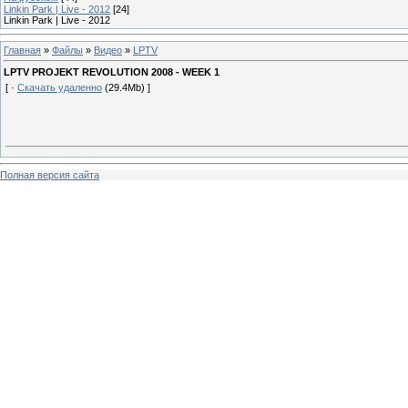
Linkin Park | Live - 2012
[24]
Linkin Park | Live - 2012
Главная
»
Файлы
»
Видео
»
LPTV
LPTV PROJEKT REVOLUTION 2008 - WEEK 1
[ ·
Скачать удаленно
(29.4Mb) ]
Полная версия сайта