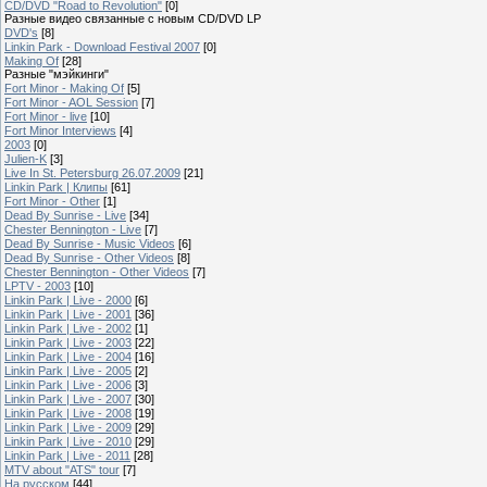
CD/DVD "Road to Revolution"
[0]
Разные видео связанные с новым CD/DVD LP
DVD's
[8]
Linkin Park - Download Festival 2007
[0]
Making Of
[28]
Разные "мэйкинги"
Fort Minor - Making Of
[5]
Fort Minor - AOL Session
[7]
Fort Minor - live
[10]
Fort Minor Interviews
[4]
2003
[0]
Julien-K
[3]
Live In St. Petersburg 26.07.2009
[21]
Linkin Park | Клипы
[61]
Fort Minor - Other
[1]
Dead By Sunrise - Live
[34]
Chester Bennington - Live
[7]
Dead By Sunrise - Music Videos
[6]
Dead By Sunrise - Other Videos
[8]
Chester Bennington - Other Videos
[7]
LPTV - 2003
[10]
Linkin Park | Live - 2000
[6]
Linkin Park | Live - 2001
[36]
Linkin Park | Live - 2002
[1]
Linkin Park | Live - 2003
[22]
Linkin Park | Live - 2004
[16]
Linkin Park | Live - 2005
[2]
Linkin Park | Live - 2006
[3]
Linkin Park | Live - 2007
[30]
Linkin Park | Live - 2008
[19]
Linkin Park | Live - 2009
[29]
Linkin Park | Live - 2010
[29]
Linkin Park | Live - 2011
[28]
MTV about "ATS" tour
[7]
На русском
[44]