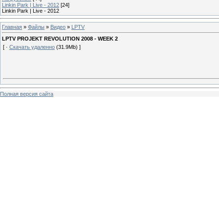
Linkin Park | Live - 2012
[24]
Linkin Park | Live - 2012
Главная
»
Файлы
»
Видео
»
LPTV
LPTV PROJEKT REVOLUTION 2008 - WEEK 2
[ ·
Скачать удаленно
(31.9Mb) ]
Полная версия сайта