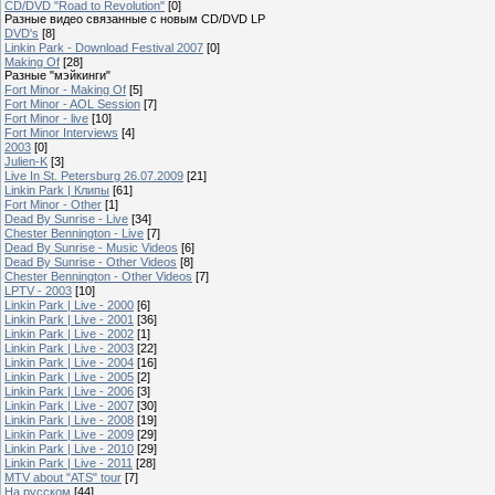
CD/DVD "Road to Revolution"
[0]
Разные видео связанные с новым CD/DVD LP
DVD's
[8]
Linkin Park - Download Festival 2007
[0]
Making Of
[28]
Разные "мэйкинги"
Fort Minor - Making Of
[5]
Fort Minor - AOL Session
[7]
Fort Minor - live
[10]
Fort Minor Interviews
[4]
2003
[0]
Julien-K
[3]
Live In St. Petersburg 26.07.2009
[21]
Linkin Park | Клипы
[61]
Fort Minor - Other
[1]
Dead By Sunrise - Live
[34]
Chester Bennington - Live
[7]
Dead By Sunrise - Music Videos
[6]
Dead By Sunrise - Other Videos
[8]
Chester Bennington - Other Videos
[7]
LPTV - 2003
[10]
Linkin Park | Live - 2000
[6]
Linkin Park | Live - 2001
[36]
Linkin Park | Live - 2002
[1]
Linkin Park | Live - 2003
[22]
Linkin Park | Live - 2004
[16]
Linkin Park | Live - 2005
[2]
Linkin Park | Live - 2006
[3]
Linkin Park | Live - 2007
[30]
Linkin Park | Live - 2008
[19]
Linkin Park | Live - 2009
[29]
Linkin Park | Live - 2010
[29]
Linkin Park | Live - 2011
[28]
MTV about "ATS" tour
[7]
На русском
[44]