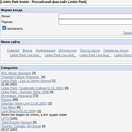
[
Linkin Park Inside - Российский фан-сайт Linkin Park
]
Форма входа
Логин:
Пароль:
запомнить
Забыл
Меню сайта
Главная
Форум
Информация
Интересное
Тексты песен
Переводы песен
Linkin Park Live Aud...
Linkin Park Live Aud...
Linkin Park Live Aud...
Linkin Park 
Categories
AOL Music Sessions
[3]
Channel 4 Music Presents..
[4]
Linkin Park - Live at Jimmy Kimmel
[1]
11.08.2003
Linkin Park - Goldsmith College(11.01.2001)
[0]
Linkin Park - Summer Sonic 2006
[4]
Интервью, передачи
[72]
Разное
[88]
Saturday Night Live(12.05.2007)
[2]
Fort Minor
[6]
Long Beach(05.02.2004)
[1]
Качество видео не очень, а вот аудио норм
LPTV
[105]
Third Encore Session
[5]
Toronto, Canada, SkyDome
[0]
05.07.2003