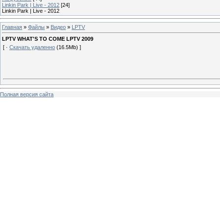
Linkin Park | Live - 2012
[24]
Linkin Park | Live - 2012
Главная
»
Файлы
»
Видео
»
LPTV
LPTV WHAT'S TO COME LPTV 2009
[ ·
Скачать удаленно
(16.5Mb) ]
Полная версия сайта