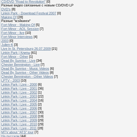
CD/DVD "Road to Revolution"
[0]
Разные видео связанные с новым CD/DVD LP
DVD's
[8]
Linkin Park - Download Festival 2007
[0]
Making Of
[28]
Разные "мэйкинги"
Fort Minor - Making Of
[5]
Fort Minor - AOL Session
[7]
Fort Minor - live
[10]
Fort Minor Interviews
[4]
2003
[0]
Julien-K
[3]
Live In St. Petersburg 26.07.2009
[21]
Linkin Park | Клипы
[61]
Fort Minor - Other
[1]
Dead By Sunrise - Live
[34]
Chester Bennington - Live
[7]
Dead By Sunrise - Music Videos
[6]
Dead By Sunrise - Other Videos
[8]
Chester Bennington - Other Videos
[7]
LPTV - 2003
[10]
Linkin Park | Live - 2000
[6]
Linkin Park | Live - 2001
[36]
Linkin Park | Live - 2002
[1]
Linkin Park | Live - 2003
[22]
Linkin Park | Live - 2004
[16]
Linkin Park | Live - 2005
[2]
Linkin Park | Live - 2006
[3]
Linkin Park | Live - 2007
[30]
Linkin Park | Live - 2008
[19]
Linkin Park | Live - 2009
[29]
Linkin Park | Live - 2010
[29]
Linkin Park | Live - 2011
[28]
MTV about "ATS" tour
[7]
На русском
[44]