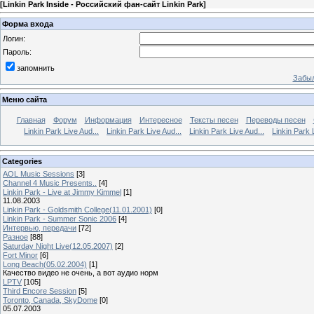
[
Linkin Park Inside - Российский фан-сайт Linkin Park
]
Форма входа
Логин:
Пароль:
запомнить
Забыл
Меню сайта
Главная
Форум
Информация
Интересное
Тексты песен
Переводы песен
Linkin Park Live Aud...
Linkin Park Live Aud...
Linkin Park Live Aud...
Linkin Park 
Categories
AOL Music Sessions
[3]
Channel 4 Music Presents..
[4]
Linkin Park - Live at Jimmy Kimmel
[1]
11.08.2003
Linkin Park - Goldsmith College(11.01.2001)
[0]
Linkin Park - Summer Sonic 2006
[4]
Интервью, передачи
[72]
Разное
[88]
Saturday Night Live(12.05.2007)
[2]
Fort Minor
[6]
Long Beach(05.02.2004)
[1]
Качество видео не очень, а вот аудио норм
LPTV
[105]
Third Encore Session
[5]
Toronto, Canada, SkyDome
[0]
05.07.2003