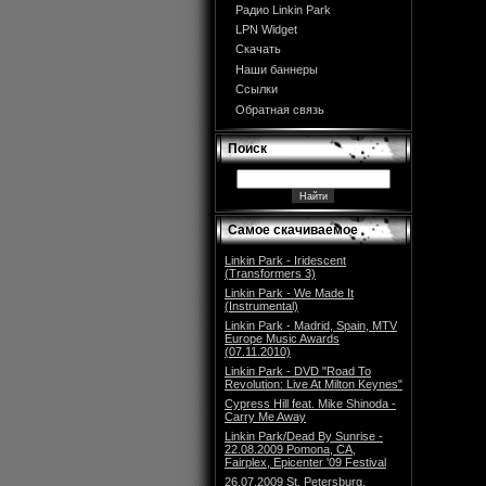
Радио Linkin Park
LPN Widget
Скачать
Наши баннеры
Ссылки
Обратная связь
Поиск
Самое скачиваемое
Linkin Park - Iridescent
(Transformers 3)
Linkin Park - We Made It
(Instrumental)
Linkin Park - Madrid, Spain, MTV
Europe Music Awards
(07.11.2010)
Linkin Park - DVD "Road To
Revolution: Live At Milton Keynes"
Cypress Hill feat. Mike Shinoda -
Carry Me Away
Linkin Park/Dead By Sunrise -
22.08.2009 Pomona, CA,
Fairplex, Epicenter '09 Festival
26.07.2009 St. Petersburg,