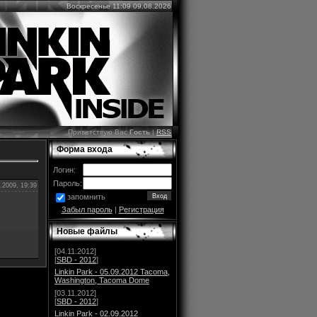
Воскресенье 11:09 09.08.2026
Приветствую Вас
Гость
|
RSS
Форма входа
Логин:
Пароль:
.2009, 19:39
запомнить
Забыл пароль
|
Регистрация
Новые файлы
[04.11.2012]
[
SBD - 2012
]
Linkin Park - 05.09.2012 Tacoma,
Washington, Tacoma Dome
[03.11.2012]
[
SBD - 2012
]
Linkin Park - 02.09.2012