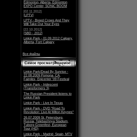
Edmonton, Alberta, Edmonton
EXPO Center, SONiC BOOM
[02.11.2012]
[
LPTV
]
LPTV - Breed Crows And They
Will Take Out Your Eyes
[22.10.2012]
[
SBD - 2012
]
Linkin Park - 01.09.2012 Calgary,
Alberta, Fort Calgary
Все файлы
Самое просматриваемое
Linkin Park/Dead By Sunrise -
22.08.2009 Pomona, CA,
Fairplex, Epicenter '09 Festival
Linkin Park - Iridescent
(Transformers 3)
The Russian President listens to
Linkin Park
Linkin Park - Live In Texas
Linkin Park - DVD "Road To
Revolution: Live At Milton Keynes"
26.07.2009 St. Petersburg,
Russia, Telebashnya Stadium,
Tuborg Greenfest, European
Tour (HD)
Linkin Park - Madrid, Spain, MTV