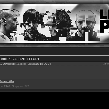
 MIKE'S VALIANT EFFORT
 / Download
(11.5Mb) ·
Заказать на DVD
]
22.07
Karma_Killer
ов:
2443
| Загрузок:
977