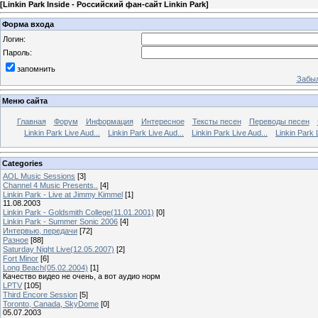
[
Linkin Park Inside - Российский фан-сайт Linkin Park
]
Форма входа
Логин:
Пароль:
запомнить
Забыл
Меню сайта
Главная
Форум
Информация
Интересное
Тексты песен
Переводы песен
Linkin Park Live Aud...
Linkin Park Live Aud...
Linkin Park Live Aud...
Linkin Park 
Categories
AOL Music Sessions
[3]
Channel 4 Music Presents..
[4]
Linkin Park - Live at Jimmy Kimmel
[1]
11.08.2003
Linkin Park - Goldsmith College(11.01.2001)
[0]
Linkin Park - Summer Sonic 2006
[4]
Интервью, передачи
[72]
Разное
[88]
Saturday Night Live(12.05.2007)
[2]
Fort Minor
[6]
Long Beach(05.02.2004)
[1]
Качество видео не очень, а вот аудио норм
LPTV
[105]
Third Encore Session
[5]
Toronto, Canada, SkyDome
[0]
05.07.2003