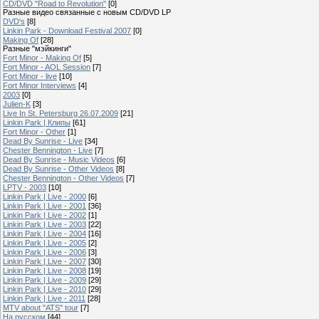
CD/DVD "Road to Revolution"
[0]
Разные видео связанные с новым CD/DVD LP
DVD's
[8]
Linkin Park - Download Festival 2007
[0]
Making Of
[28]
Разные "мэйкинги"
Fort Minor - Making Of
[5]
Fort Minor - AOL Session
[7]
Fort Minor - live
[10]
Fort Minor Interviews
[4]
2003
[0]
Julien-K
[3]
Live In St. Petersburg 26.07.2009
[21]
Linkin Park | Клипы
[61]
Fort Minor - Other
[1]
Dead By Sunrise - Live
[34]
Chester Bennington - Live
[7]
Dead By Sunrise - Music Videos
[6]
Dead By Sunrise - Other Videos
[8]
Chester Bennington - Other Videos
[7]
LPTV - 2003
[10]
Linkin Park | Live - 2000
[6]
Linkin Park | Live - 2001
[36]
Linkin Park | Live - 2002
[1]
Linkin Park | Live - 2003
[22]
Linkin Park | Live - 2004
[16]
Linkin Park | Live - 2005
[2]
Linkin Park | Live - 2006
[3]
Linkin Park | Live - 2007
[30]
Linkin Park | Live - 2008
[19]
Linkin Park | Live - 2009
[29]
Linkin Park | Live - 2010
[29]
Linkin Park | Live - 2011
[28]
MTV about "ATS" tour
[7]
На русском
[44]