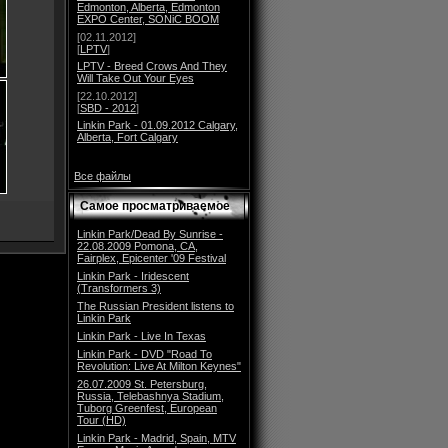
Edmonton, Alberta, Edmonton
EXPO Center, SONiC BOOM
[02.11.2012]
[
LPTV
]
LPTV - Breed Crows And They
Will Take Out Your Eyes
[22.10.2012]
[
SBD - 2012
]
Linkin Park - 01.09.2012 Calgary,
Alberta, Fort Calgary
Все файлы
Самое просматриваемое
Linkin Park/Dead By Sunrise -
22.08.2009 Pomona, CA,
Fairplex, Epicenter '09 Festival
Linkin Park - Iridescent
(Transformers 3)
The Russian President listens to
Linkin Park
Linkin Park - Live In Texas
Linkin Park - DVD "Road To
Revolution: Live At Milton Keynes"
26.07.2009 St. Petersburg,
Russia, Telebashnya Stadium,
Tuborg Greenfest, European
Tour (HD)
Linkin Park - Madrid, Spain, MTV