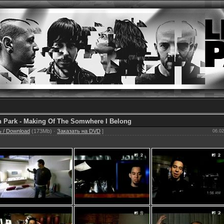
n Park - Making Of The Somwhere I Belong
 / Download
(173Mb) ·
Заказать на DVD
]
06.02