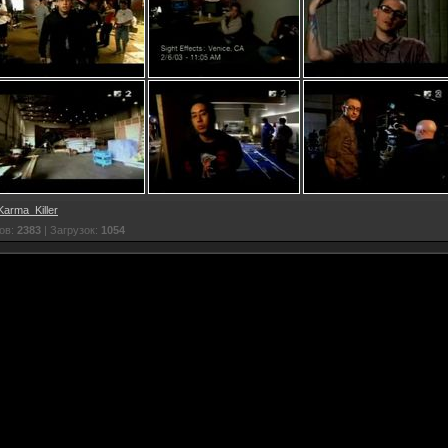
Karma_Killer
ов:
2383
| Загрузок:
1054