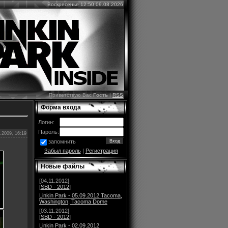
Воскресенье 12:50 09.08.2026
Приветствую Вас
Гость
|
RSS
Форма входа
Логин:
Пароль:
.2009, 16:19
запомнить
Забыл пароль
|
Регистрация
Новые файлы
[04.11.2012]
[
SBD - 2012
]
Linkin Park - 05.09.2012 Tacoma,
Washington, Tacoma Dome
[03.11.2012]
[
SBD - 2012
]
Linkin Park - 02.09.2012