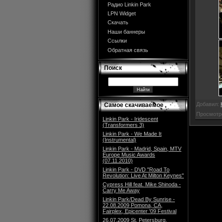
Радио Linkin Park
LPN Widget
Скачать
Наши баннеры
Ссылки
Обратная связь
Поиск
Добавил:
Самое скачиваемое
Просмотр
Linkin Park - Iridescent
(Transformers 3)
Linkin Park - We Made It
(Instrumental)
Linkin Park - Madrid, Spain, MTV
Europe Music Awards
(07.11.2010)
Linkin Park - DVD "Road To
Revolution: Live At Milton Keynes"
Cypress Hill feat. Mike Shinoda -
Carry Me Away
Linkin Park/Dead By Sunrise -
22.08.2009 Pomona, CA,
Fairplex, Epicenter '09 Festival
26.07.2009 St. Petersburg,