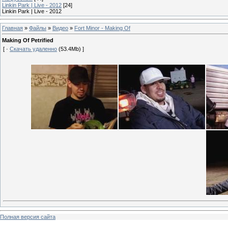
Linkin Park | Live - 2012
[24]
Linkin Park | Live - 2012
Главная
»
Файлы
»
Видео
»
Fort Minor - Making Of
Making Of Petrified
[ ·
Скачать удаленно
(53.4Mb) ]
Полная версия сайта