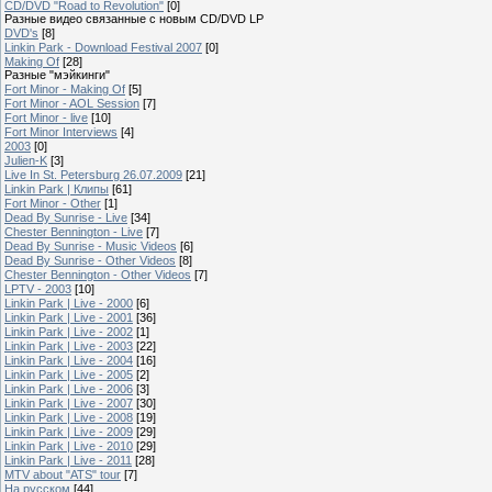
CD/DVD "Road to Revolution"
[0]
Разные видео связанные с новым CD/DVD LP
DVD's
[8]
Linkin Park - Download Festival 2007
[0]
Making Of
[28]
Разные "мэйкинги"
Fort Minor - Making Of
[5]
Fort Minor - AOL Session
[7]
Fort Minor - live
[10]
Fort Minor Interviews
[4]
2003
[0]
Julien-K
[3]
Live In St. Petersburg 26.07.2009
[21]
Linkin Park | Клипы
[61]
Fort Minor - Other
[1]
Dead By Sunrise - Live
[34]
Chester Bennington - Live
[7]
Dead By Sunrise - Music Videos
[6]
Dead By Sunrise - Other Videos
[8]
Chester Bennington - Other Videos
[7]
LPTV - 2003
[10]
Linkin Park | Live - 2000
[6]
Linkin Park | Live - 2001
[36]
Linkin Park | Live - 2002
[1]
Linkin Park | Live - 2003
[22]
Linkin Park | Live - 2004
[16]
Linkin Park | Live - 2005
[2]
Linkin Park | Live - 2006
[3]
Linkin Park | Live - 2007
[30]
Linkin Park | Live - 2008
[19]
Linkin Park | Live - 2009
[29]
Linkin Park | Live - 2010
[29]
Linkin Park | Live - 2011
[28]
MTV about "ATS" tour
[7]
На русском
[44]