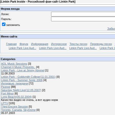
[
Linkin Park Inside - Российский фан-сайт Linkin Park
]
Форма входа
Логин:
Пароль:
запомнить
Забыл
Меню сайта
Главная
Форум
Информация
Интересное
Тексты песен
Переводы песен
Linkin Park Live Aud...
Linkin Park Live Aud...
Linkin Park Live Aud...
Linkin Park 
Categories
AOL Music Sessions
[3]
Channel 4 Music Presents..
[4]
Linkin Park - Live at Jimmy Kimmel
[1]
11.08.2003
Linkin Park - Goldsmith College(11.01.2001)
[0]
Linkin Park - Summer Sonic 2006
[4]
Интервью, передачи
[72]
Разное
[88]
Saturday Night Live(12.05.2007)
[2]
Fort Minor
[6]
Long Beach(05.02.2004)
[1]
Качество видео не очень, а вот аудио норм
LPTV
[105]
Third Encore Session
[5]
Toronto, Canada, SkyDome
[0]
05.07.2003