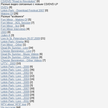
CD/DVD "Road to Revolution"
[0]
Разные видео связанные с новым CD/DVD LP
DVD's
[8]
Linkin Park - Download Festival 2007
[0]
Making Of
[28]
Разные "мэйкинги"
Fort Minor - Making Of
[5]
Fort Minor - AOL Session
[7]
Fort Minor - live
[10]
Fort Minor Interviews
[4]
2003
[0]
Julien-K
[3]
Live In St. Petersburg 26.07.2009
[21]
Linkin Park | Клипы
[61]
Fort Minor - Other
[1]
Dead By Sunrise - Live
[34]
Chester Bennington - Live
[7]
Dead By Sunrise - Music Videos
[6]
Dead By Sunrise - Other Videos
[8]
Chester Bennington - Other Videos
[7]
LPTV - 2003
[10]
Linkin Park | Live - 2000
[6]
Linkin Park | Live - 2001
[36]
Linkin Park | Live - 2002
[1]
Linkin Park | Live - 2003
[22]
Linkin Park | Live - 2004
[16]
Linkin Park | Live - 2005
[2]
Linkin Park | Live - 2006
[3]
Linkin Park | Live - 2007
[30]
Linkin Park | Live - 2008
[19]
Linkin Park | Live - 2009
[29]
Linkin Park | Live - 2010
[29]
Linkin Park | Live - 2011
[28]
MTV about "ATS" tour
[7]
На русском
[44]