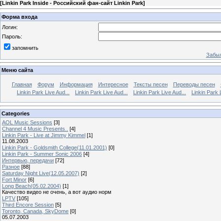
[
Linkin Park Inside - Российский фан-сайт Linkin Park
]
Форма входа
Логин:
Пароль:
запомнить
Забыл
Меню сайта
Главная
Форум
Информация
Интересное
Тексты песен
Переводы песен
Linkin Park Live Aud...
Linkin Park Live Aud...
Linkin Park Live Aud...
Linkin Park 
Categories
AOL Music Sessions
[3]
Channel 4 Music Presents..
[4]
Linkin Park - Live at Jimmy Kimmel
[1]
11.08.2003
Linkin Park - Goldsmith College(11.01.2001)
[0]
Linkin Park - Summer Sonic 2006
[4]
Интервью, передачи
[72]
Разное
[88]
Saturday Night Live(12.05.2007)
[2]
Fort Minor
[6]
Long Beach(05.02.2004)
[1]
Качество видео не очень, а вот аудио норм
LPTV
[105]
Third Encore Session
[5]
Toronto, Canada, SkyDome
[0]
05.07.2003