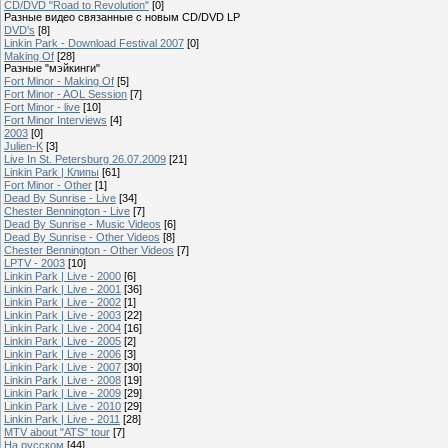
CD/DVD "Road to Revolution"
[0]
Разные видео связанные с новым CD/DVD LP
DVD's
[8]
Linkin Park - Download Festival 2007
[0]
Making Of
[28]
Разные "мэйкинги"
Fort Minor - Making Of
[5]
Fort Minor - AOL Session
[7]
Fort Minor - live
[10]
Fort Minor Interviews
[4]
2003
[0]
Julien-K
[3]
Live In St. Petersburg 26.07.2009
[21]
Linkin Park | Клипы
[61]
Fort Minor - Other
[1]
Dead By Sunrise - Live
[34]
Chester Bennington - Live
[7]
Dead By Sunrise - Music Videos
[6]
Dead By Sunrise - Other Videos
[8]
Chester Bennington - Other Videos
[7]
LPTV - 2003
[10]
Linkin Park | Live - 2000
[6]
Linkin Park | Live - 2001
[36]
Linkin Park | Live - 2002
[1]
Linkin Park | Live - 2003
[22]
Linkin Park | Live - 2004
[16]
Linkin Park | Live - 2005
[2]
Linkin Park | Live - 2006
[3]
Linkin Park | Live - 2007
[30]
Linkin Park | Live - 2008
[19]
Linkin Park | Live - 2009
[29]
Linkin Park | Live - 2010
[29]
Linkin Park | Live - 2011
[28]
MTV about "ATS" tour
[7]
На русском
[44]