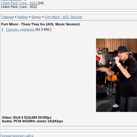
Linkin Park | Live - 2012
[24]
Linkin Park | Live - 2012
Главная
»
Файлы
»
Видео
»
Fort Minor - AOL Session
Fort Minor - There They Go (AOL Music Session)
[ ·
Скачать удаленно
(62.3 Мб) ]
Video: DivX 5 512x384 29.00fps
Audio: PCM 44100Hz stereo 1411Kbps
Полная версия сайта