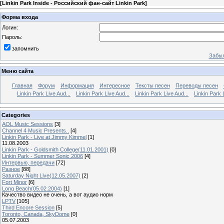
[
Linkin Park Inside - Российский фан-сайт Linkin Park
]
Форма входа
Логин:
Пароль:
запомнить
Забыл
Меню сайта
Главная
Форум
Информация
Интересное
Тексты песен
Переводы песен
Linkin Park Live Aud...
Linkin Park Live Aud...
Linkin Park Live Aud...
Linkin Park 
Categories
AOL Music Sessions
[3]
Channel 4 Music Presents..
[4]
Linkin Park - Live at Jimmy Kimmel
[1]
11.08.2003
Linkin Park - Goldsmith College(11.01.2001)
[0]
Linkin Park - Summer Sonic 2006
[4]
Интервью, передачи
[72]
Разное
[88]
Saturday Night Live(12.05.2007)
[2]
Fort Minor
[6]
Long Beach(05.02.2004)
[1]
Качество видео не очень, а вот аудио норм
LPTV
[105]
Third Encore Session
[5]
Toronto, Canada, SkyDome
[0]
05.07.2003