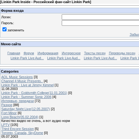
[
Linkin Park Inside - Российский фан-сайт Linkin Park
]
Форма входа
Логин:
Пароль:
запомнить
Забыл
Меню сайта
Главная
Форум
Информация
Интересное
Тексты песен
Переводы песен
Linkin Park Live Aud...
Linkin Park Live Aud...
Linkin Park Live Aud...
Linkin Park 
Categories
AOL Music Sessions
[3]
Channel 4 Music Presents..
[4]
Linkin Park - Live at Jimmy Kimmel
[1]
11.08.2003
Linkin Park - Goldsmith College(11.01.2001)
[0]
Linkin Park - Summer Sonic 2006
[4]
Интервью, передачи
[72]
Разное
[88]
Saturday Night Live(12.05.2007)
[2]
Fort Minor
[6]
Long Beach(05.02.2004)
[1]
Качество видео не очень, а вот аудио норм
LPTV
[105]
Third Encore Session
[5]
Toronto, Canada, SkyDome
[0]
05.07.2003