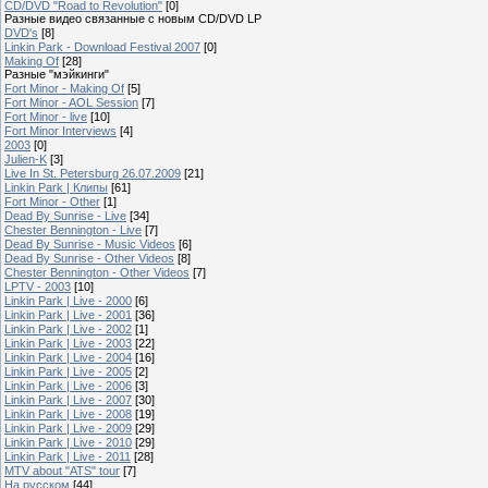
CD/DVD "Road to Revolution"
[0]
Разные видео связанные с новым CD/DVD LP
DVD's
[8]
Linkin Park - Download Festival 2007
[0]
Making Of
[28]
Разные "мэйкинги"
Fort Minor - Making Of
[5]
Fort Minor - AOL Session
[7]
Fort Minor - live
[10]
Fort Minor Interviews
[4]
2003
[0]
Julien-K
[3]
Live In St. Petersburg 26.07.2009
[21]
Linkin Park | Клипы
[61]
Fort Minor - Other
[1]
Dead By Sunrise - Live
[34]
Chester Bennington - Live
[7]
Dead By Sunrise - Music Videos
[6]
Dead By Sunrise - Other Videos
[8]
Chester Bennington - Other Videos
[7]
LPTV - 2003
[10]
Linkin Park | Live - 2000
[6]
Linkin Park | Live - 2001
[36]
Linkin Park | Live - 2002
[1]
Linkin Park | Live - 2003
[22]
Linkin Park | Live - 2004
[16]
Linkin Park | Live - 2005
[2]
Linkin Park | Live - 2006
[3]
Linkin Park | Live - 2007
[30]
Linkin Park | Live - 2008
[19]
Linkin Park | Live - 2009
[29]
Linkin Park | Live - 2010
[29]
Linkin Park | Live - 2011
[28]
MTV about "ATS" tour
[7]
На русском
[44]