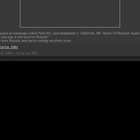
ушка из команды Linkin-Park.RU, разговаривает с Takbir'ом, MC Styles Of Beyond, выре
 you say a one word to Russia?
e love Russia, and we're coming out there soon
Karma_Killer
ов:
2292
| Загрузок:
916