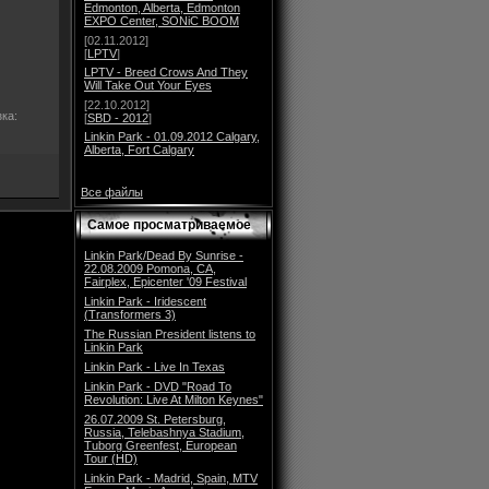
Edmonton, Alberta, Edmonton
EXPO Center, SONiC BOOM
[02.11.2012]
[
LPTV
]
LPTV - Breed Crows And They
Will Take Out Your Eyes
[22.10.2012]
зка:
[
SBD - 2012
]
Linkin Park - 01.09.2012 Calgary,
Alberta, Fort Calgary
Все файлы
Самое просматриваемое
Linkin Park/Dead By Sunrise -
22.08.2009 Pomona, CA,
Fairplex, Epicenter '09 Festival
Linkin Park - Iridescent
(Transformers 3)
The Russian President listens to
Linkin Park
Linkin Park - Live In Texas
Linkin Park - DVD "Road To
Revolution: Live At Milton Keynes"
26.07.2009 St. Petersburg,
Russia, Telebashnya Stadium,
Tuborg Greenfest, European
Tour (HD)
Linkin Park - Madrid, Spain, MTV