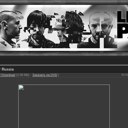
r Russia
/ Download
(2.08 Mb) ·
Заказать на DVD
]
20.01