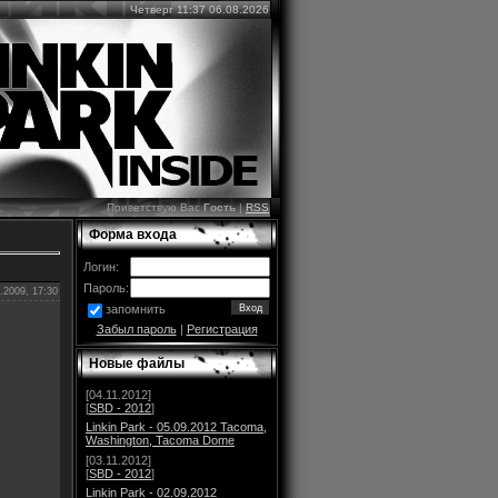
Четверг 11:37 06.08.2026
Приветствую Вас
Гость
|
RSS
Форма входа
Логин:
Пароль:
.2009, 17:30
запомнить
Забыл пароль
|
Регистрация
Новые файлы
[04.11.2012]
[
SBD - 2012
]
Linkin Park - 05.09.2012 Tacoma,
Washington, Tacoma Dome
[03.11.2012]
[
SBD - 2012
]
Linkin Park - 02.09.2012