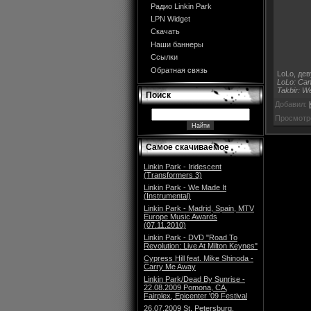
Радио Linkin Park
LPN Widget
Скачать
Наши баннеры
Ссылки
Обратная связь
LoLo, дев
LoLo: Can
Takbir: W
Поиск
Добавил:
Просмотр
Самое скачиваемое
Linkin Park - Iridescent
(Transformers 3)
Linkin Park - We Made It
(Instrumental)
Linkin Park - Madrid, Spain, MTV
Europe Music Awards
(07.11.2010)
Linkin Park - DVD "Road To
Revolution: Live At Milton Keynes"
Cypress Hill feat. Mike Shinoda -
Carry Me Away
Linkin Park/Dead By Sunrise -
22.08.2009 Pomona, CA,
Fairplex, Epicenter '09 Festival
26.07.2009 St. Petersburg,