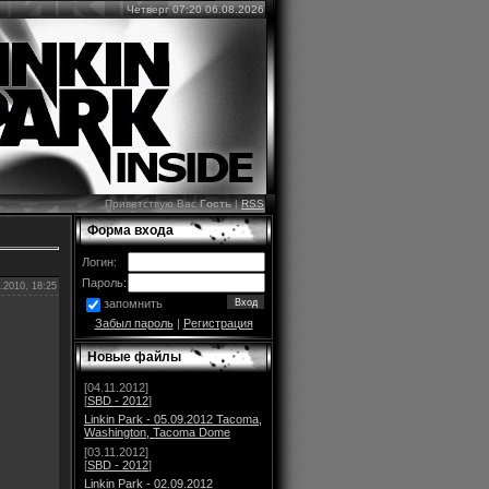
Четверг 07:20 06.08.2026
Приветствую Вас
Гость
|
RSS
Форма входа
Логин:
Пароль:
.2010, 18:25
запомнить
Забыл пароль
|
Регистрация
Новые файлы
[04.11.2012]
[
SBD - 2012
]
Linkin Park - 05.09.2012 Tacoma,
Washington, Tacoma Dome
[03.11.2012]
[
SBD - 2012
]
Linkin Park - 02.09.2012