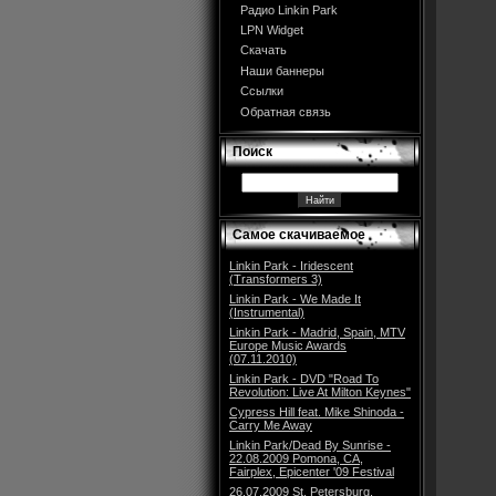
Радио Linkin Park
LPN Widget
Скачать
Наши баннеры
Ссылки
Обратная связь
Поиск
Самое скачиваемое
Linkin Park - Iridescent
(Transformers 3)
Linkin Park - We Made It
(Instrumental)
Linkin Park - Madrid, Spain, MTV
Europe Music Awards
(07.11.2010)
Linkin Park - DVD "Road To
Revolution: Live At Milton Keynes"
Cypress Hill feat. Mike Shinoda -
Carry Me Away
Linkin Park/Dead By Sunrise -
22.08.2009 Pomona, CA,
Fairplex, Epicenter '09 Festival
26.07.2009 St. Petersburg,