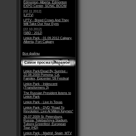
Edmonton, Alberta, Edmonton
EXPO Center, SONiC BOOM
[02.11.2012]
[
LPTV
]
LPTV - Breed Crows And They
Will Take Out Your Eyes
[22.10.2012]
[
SBD - 2012
]
Linkin Park - 01.09.2012 Calgary,
Alberta, Fort Calgary
Все файлы
Самое просматриваемое
Linkin Park/Dead By Sunrise -
22.08.2009 Pomona, CA,
Fairplex, Epicenter '09 Festival
Linkin Park - Iridescent
(Transformers 3)
The Russian President listens to
Linkin Park
Linkin Park - Live In Texas
Linkin Park - DVD "Road To
Revolution: Live At Milton Keynes"
26.07.2009 St. Petersburg,
Russia, Telebashnya Stadium,
Tuborg Greenfest, European
Tour (HD)
Linkin Park - Madrid, Spain, MTV