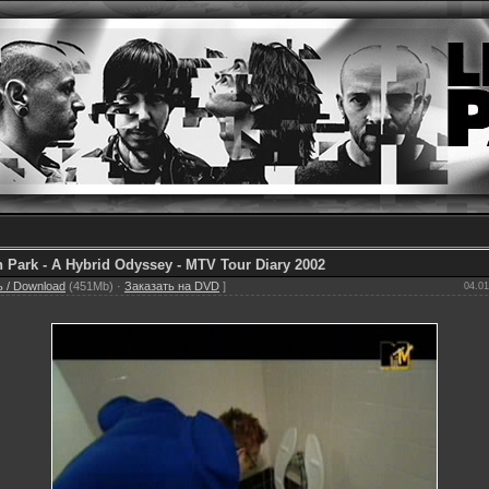
n Park - A Hybrid Odyssey - MTV Tour Diary 2002
 / Download
(451Mb) ·
Заказать на DVD
]
04.01