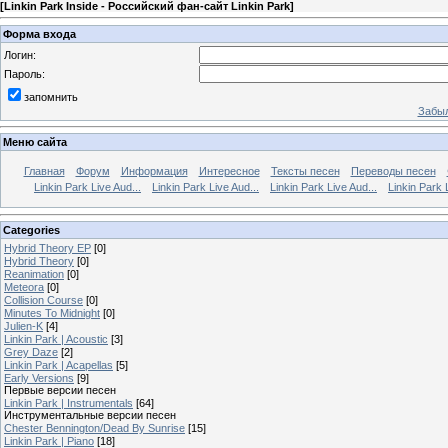
[
Linkin Park Inside - Российский фан-сайт Linkin Park
]
Форма входа
Логин:
Пароль:
запомнить
Забыл
Меню сайта
Главная
Форум
Информация
Интересное
Тексты песен
Переводы песен
Linkin Park Live Aud...
Linkin Park Live Aud...
Linkin Park Live Aud...
Linkin Park 
Categories
Hybrid Theory EP
[0]
Hybrid Theory
[0]
Reanimation
[0]
Meteora
[0]
Collision Course
[0]
Minutes To Midnight
[0]
Julien-K
[4]
Linkin Park | Acoustic
[3]
Grey Daze
[2]
Linkin Park | Acapellas
[5]
Early Versions
[9]
Первые версии песен
Linkin Park | Instrumentals
[64]
Инструментальные версии песен
Chester Bennington/Dead By Sunrise
[15]
Linkin Park | Piano
[18]