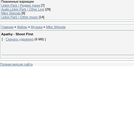
Пианинные вариации
Linkin Park | Редкие треки
[7]
Audio Linkin Park | Other Live
[29]
Mike Shinoda
[9]
Linkin Park | Other music
[14]
Главная
»
Файлы
»
Музыка
»
Mike Shinoda
Apathy - Shoot First
[ ·
Скачать удаленно
(6 Мб) ]
Полная версия сайта