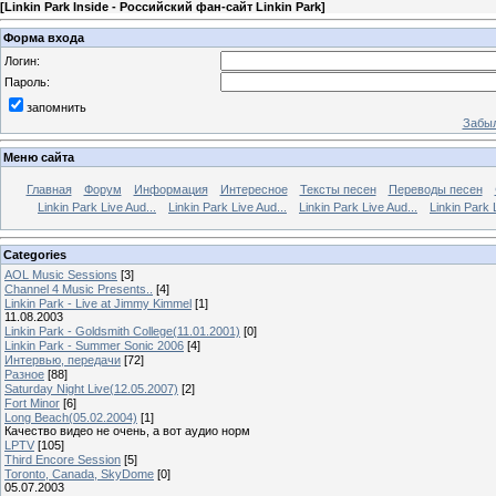
[
Linkin Park Inside - Российский фан-сайт Linkin Park
]
Форма входа
Логин:
Пароль:
запомнить
Забыл
Меню сайта
Главная
Форум
Информация
Интересное
Тексты песен
Переводы песен
Linkin Park Live Aud...
Linkin Park Live Aud...
Linkin Park Live Aud...
Linkin Park 
Categories
AOL Music Sessions
[3]
Channel 4 Music Presents..
[4]
Linkin Park - Live at Jimmy Kimmel
[1]
11.08.2003
Linkin Park - Goldsmith College(11.01.2001)
[0]
Linkin Park - Summer Sonic 2006
[4]
Интервью, передачи
[72]
Разное
[88]
Saturday Night Live(12.05.2007)
[2]
Fort Minor
[6]
Long Beach(05.02.2004)
[1]
Качество видео не очень, а вот аудио норм
LPTV
[105]
Third Encore Session
[5]
Toronto, Canada, SkyDome
[0]
05.07.2003