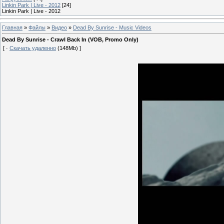
Linkin Park | Live - 2012
[24]
Linkin Park | Live - 2012
Главная
»
Файлы
»
Видео
»
Dead By Sunrise - Music Videos
Dead By Sunrise - Crawl Back In (VOB, Promo Only)
[ ·
Скачать удаленно
(148Mb) ]