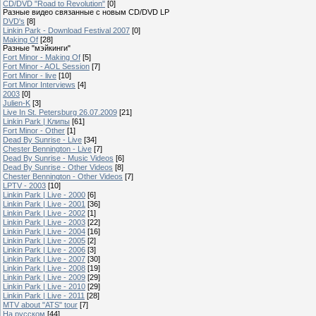
CD/DVD "Road to Revolution"
[0]
Разные видео связанные с новым CD/DVD LP
DVD's
[8]
Linkin Park - Download Festival 2007
[0]
Making Of
[28]
Разные "мэйкинги"
Fort Minor - Making Of
[5]
Fort Minor - AOL Session
[7]
Fort Minor - live
[10]
Fort Minor Interviews
[4]
2003
[0]
Julien-K
[3]
Live In St. Petersburg 26.07.2009
[21]
Linkin Park | Клипы
[61]
Fort Minor - Other
[1]
Dead By Sunrise - Live
[34]
Chester Bennington - Live
[7]
Dead By Sunrise - Music Videos
[6]
Dead By Sunrise - Other Videos
[8]
Chester Bennington - Other Videos
[7]
LPTV - 2003
[10]
Linkin Park | Live - 2000
[6]
Linkin Park | Live - 2001
[36]
Linkin Park | Live - 2002
[1]
Linkin Park | Live - 2003
[22]
Linkin Park | Live - 2004
[16]
Linkin Park | Live - 2005
[2]
Linkin Park | Live - 2006
[3]
Linkin Park | Live - 2007
[30]
Linkin Park | Live - 2008
[19]
Linkin Park | Live - 2009
[29]
Linkin Park | Live - 2010
[29]
Linkin Park | Live - 2011
[28]
MTV about "ATS" tour
[7]
На русском
[44]