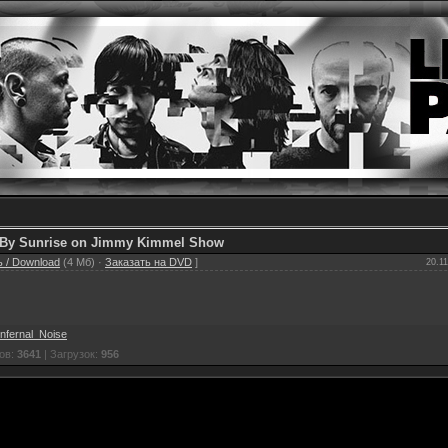
 By Sunrise on Jimmy Kimmel Show
 / Download
(4 Мб) ·
Заказать на DVD
]
20.11
Infernal_Noise
ов:
3641
| Загрузок:
956