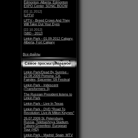
Edmonton, Alberta, Edmonton
EXPO Center, SONiC BOOM
[02.11.2012]
[
LPTV
]
LPTV - Breed Crows And They
Will Take Out Your Eyes
[22.10.2012]
[
SBD - 2012
]
Linkin Park - 01.09.2012 Calgary,
Alberta, Fort Calgary
Все файлы
Самое просматриваемое
Linkin Park/Dead By Sunrise -
22.08.2009 Pomona, CA,
Fairplex, Epicenter '09 Festival
Linkin Park - Iridescent
(Transformers 3)
The Russian President listens to
Linkin Park
Linkin Park - Live In Texas
Linkin Park - DVD "Road To
Revolution: Live At Milton Keynes"
26.07.2009 St. Petersburg,
Russia, Telebashnya Stadium,
Tuborg Greenfest, European
Tour (HD)
Linkin Park - Madrid, Spain, MTV