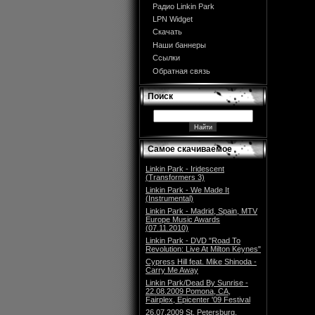
Радио Linkin Park
LPN Widget
Скачать
Наши баннеры
Ссылки
Обратная связь
Поиск
Самое скачиваемое
Linkin Park - Iridescent
(Transformers 3)
Linkin Park - We Made It
(Instrumental)
Linkin Park - Madrid, Spain, MTV
Europe Music Awards
(07.11.2010)
Linkin Park - DVD "Road To
Revolution: Live At Milton Keynes"
Cypress Hill feat. Mike Shinoda -
Carry Me Away
Linkin Park/Dead By Sunrise -
22.08.2009 Pomona, CA,
Fairplex, Epicenter '09 Festival
26.07.2009 St. Petersburg,