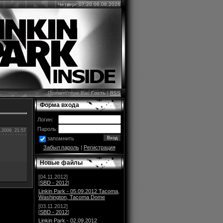
Четверг 07:20 06.08.2026
Приветствую Вас
Гость
|
RSS
Форма входа
Логин:
Пароль:
.2009, 21:57
запомнить
Забыл пароль
|
Регистрация
Новые файлы
[04.11.2012]
[
SBD - 2012
]
Linkin Park - 05.09.2012 Tacoma,
Washington, Tacoma Dome
[03.11.2012]
[
SBD - 2012
]
Linkin Park - 02.09.2012