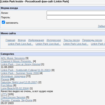
[
Linkin Park Inside - Российский фан-сайт Linkin Park
]
Форма входа
Логин:
Пароль:
запомнить
Забыл
Меню сайта
Главная
Форум
Информация
Интересное
Тексты песен
Переводы песен
Linkin Park Live Aud...
Linkin Park Live Aud...
Linkin Park Live Aud...
Linkin Park 
Categories
AOL Music Sessions
[3]
Channel 4 Music Presents..
[4]
Linkin Park - Live at Jimmy Kimmel
[1]
11.08.2003
Linkin Park - Goldsmith College(11.01.2001)
[0]
Linkin Park - Summer Sonic 2006
[4]
Интервью, передачи
[72]
Разное
[88]
Saturday Night Live(12.05.2007)
[2]
Fort Minor
[6]
Long Beach(05.02.2004)
[1]
Качество видео не очень, а вот аудио норм
LPTV
[105]
Third Encore Session
[5]
Toronto, Canada, SkyDome
[0]
05.07.2003