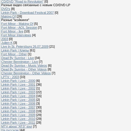
CD/DVD "Road to Revolution"
[0]
Разные видео связанные с новым CD/DVD LP
DVD's
[8]
Linkin Park - Download Festival 2007
[0]
Making Of
[28]
Разные "мэйкинги"
Fort Minor - Making Of
[5]
Fort Minor - AOL Session
[7]
Fort Minor - live
[10]
Fort Minor Interviews
[4]
2003
[0]
Julien-K
[3]
Live In St. Petersburg 26.07.2009
[21]
Linkin Park | Клипы
[61]
Fort Minor - Other
[1]
Dead By Sunrise - Live
[34]
Chester Bennington - Live
[7]
Dead By Sunrise - Music Videos
[6]
Dead By Sunrise - Other Videos
[8]
Chester Bennington - Other Videos
[7]
LPTV - 2003
[10]
Linkin Park | Live - 2000
[6]
Linkin Park | Live - 2001
[36]
Linkin Park | Live - 2002
[1]
Linkin Park | Live - 2003
[22]
Linkin Park | Live - 2004
[16]
Linkin Park | Live - 2005
[2]
Linkin Park | Live - 2006
[3]
Linkin Park | Live - 2007
[30]
Linkin Park | Live - 2008
[19]
Linkin Park | Live - 2009
[29]
Linkin Park | Live - 2010
[29]
Linkin Park | Live - 2011
[28]
MTV about "ATS" tour
[7]
На русском
[44]