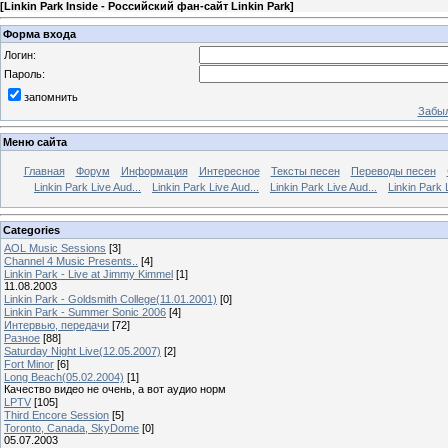
[
Linkin Park Inside - Российский фан-сайт Linkin Park
]
Форма входа
Логин:
Пароль:
запомнить
Забыл
Меню сайта
Главная
Форум
Информация
Интересное
Тексты песен
Переводы песен
Linkin Park Live Aud...
Linkin Park Live Aud...
Linkin Park Live Aud...
Linkin Park 
Categories
AOL Music Sessions
[3]
Channel 4 Music Presents..
[4]
Linkin Park - Live at Jimmy Kimmel
[1]
11.08.2003
Linkin Park - Goldsmith College(11.01.2001)
[0]
Linkin Park - Summer Sonic 2006
[4]
Интервью, передачи
[72]
Разное
[88]
Saturday Night Live(12.05.2007)
[2]
Fort Minor
[6]
Long Beach(05.02.2004)
[1]
Качество видео не очень, а вот аудио норм
LPTV
[105]
Third Encore Session
[5]
Toronto, Canada, SkyDome
[0]
05.07.2003