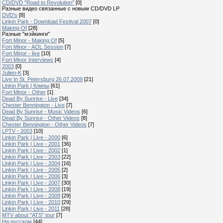
CD/DVD "Road to Revolution"
[0]
Разные видео связанные с новым CD/DVD LP
DVD's
[8]
Linkin Park - Download Festival 2007
[0]
Making Of
[28]
Разные "мэйкинги"
Fort Minor - Making Of
[5]
Fort Minor - AOL Session
[7]
Fort Minor - live
[10]
Fort Minor Interviews
[4]
2003
[0]
Julien-K
[3]
Live In St. Petersburg 26.07.2009
[21]
Linkin Park | Клипы
[61]
Fort Minor - Other
[1]
Dead By Sunrise - Live
[34]
Chester Bennington - Live
[7]
Dead By Sunrise - Music Videos
[6]
Dead By Sunrise - Other Videos
[8]
Chester Bennington - Other Videos
[7]
LPTV - 2003
[10]
Linkin Park | Live - 2000
[6]
Linkin Park | Live - 2001
[36]
Linkin Park | Live - 2002
[1]
Linkin Park | Live - 2003
[22]
Linkin Park | Live - 2004
[16]
Linkin Park | Live - 2005
[2]
Linkin Park | Live - 2006
[3]
Linkin Park | Live - 2007
[30]
Linkin Park | Live - 2008
[19]
Linkin Park | Live - 2009
[29]
Linkin Park | Live - 2010
[29]
Linkin Park | Live - 2011
[28]
MTV about "ATS" tour
[7]
На русском
[44]