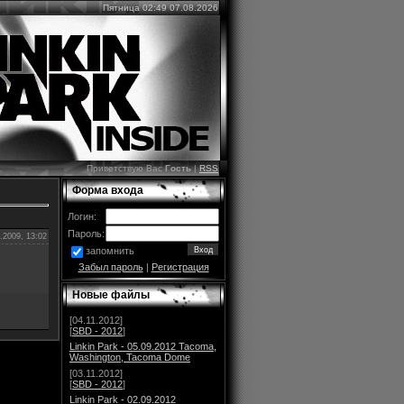
Пятница 02:49 07.08.2026
Приветствую Вас
Гость
|
RSS
Форма входа
Логин:
Пароль:
.2009, 13:02
запомнить
Забыл пароль
|
Регистрация
Новые файлы
[04.11.2012]
[
SBD - 2012
]
Linkin Park - 05.09.2012 Tacoma,
Washington, Tacoma Dome
[03.11.2012]
[
SBD - 2012
]
Linkin Park - 02.09.2012