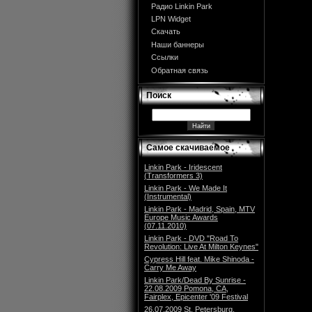
Радио Linkin Park
LPN Widget
Скачать
Наши баннеры
Ссылки
Обратная связь
Поиск
Самое скачиваемое
Linkin Park - Iridescent
(Transformers 3)
Linkin Park - We Made It
(Instrumental)
Linkin Park - Madrid, Spain, MTV
Europe Music Awards
(07.11.2010)
Linkin Park - DVD "Road To
Revolution: Live At Milton Keynes"
Cypress Hill feat. Mike Shinoda -
Carry Me Away
Linkin Park/Dead By Sunrise -
22.08.2009 Pomona, CA,
Fairplex, Epicenter '09 Festival
26.07.2009 St. Petersburg,