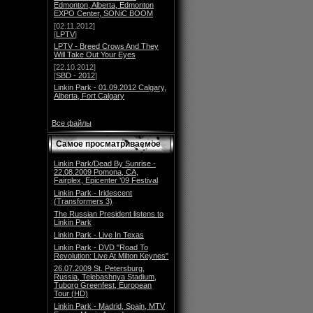
Edmonton, Alberta, Edmonton
EXPO Center, SONiC BOOM
[02.11.2012]
[
LPTV
]
LPTV - Breed Crows And They
Will Take Out Your Eyes
[22.10.2012]
[
SBD - 2012
]
Linkin Park - 01.09.2012 Calgary,
Alberta, Fort Calgary
Все файлы
Самое просматриваемое
Linkin Park/Dead By Sunrise -
22.08.2009 Pomona, CA,
Fairplex, Epicenter '09 Festival
Linkin Park - Iridescent
(Transformers 3)
The Russian President listens to
Linkin Park
Linkin Park - Live In Texas
Linkin Park - DVD "Road To
Revolution: Live At Milton Keynes"
26.07.2009 St. Petersburg,
Russia, Telebashnya Stadium,
Tuborg Greenfest, European
Tour (HD)
Linkin Park - Madrid, Spain, MTV