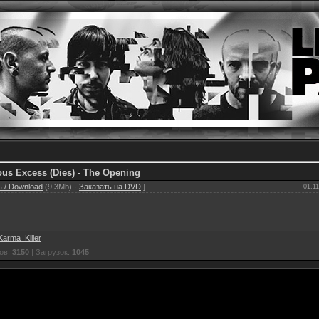
ous Excess (Dies) - The Opening
 / Download
(9.3Mb) ·
Заказать на DVD
]
01.11
Karma_Killer
ов:
3150
| Загрузок:
1045