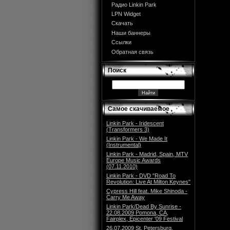
Радио Linkin Park
LPN Widget
Скачать
Наши баннеры
Ссылки
Обратная связь
Поиск
Самое скачиваемое
Linkin Park - Iridescent
(Transformers 3)
Linkin Park - We Made It
(Instrumental)
Linkin Park - Madrid, Spain, MTV
Europe Music Awards
(07.11.2010)
Linkin Park - DVD "Road To
Revolution: Live At Milton Keynes"
Cypress Hill feat. Mike Shinoda -
Carry Me Away
Linkin Park/Dead By Sunrise -
22.08.2009 Pomona, CA,
Fairplex, Epicenter '09 Festival
26.07.2009 St. Petersburg,