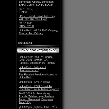
Edmonton, Alberta, Edmonton
EXPO Center, SONiC BOOM
[02.11.2012]
[
LPTV
]
LPTV - Breed Crows And They
Will Take Out Your Eyes
[22.10.2012]
[
SBD - 2012
]
Linkin Park - 01.09.2012 Calgary,
Alberta, Fort Calgary
Все файлы
Самое просматриваемое
Linkin Park/Dead By Sunrise -
22.08.2009 Pomona, CA,
Fairplex, Epicenter '09 Festival
Linkin Park - Iridescent
(Transformers 3)
The Russian President listens to
Linkin Park
Linkin Park - Live In Texas
Linkin Park - DVD "Road To
Revolution: Live At Milton Keynes"
26.07.2009 St. Petersburg,
Russia, Telebashnya Stadium,
Tuborg Greenfest, European
Tour (HD)
Linkin Park - Madrid, Spain, MTV