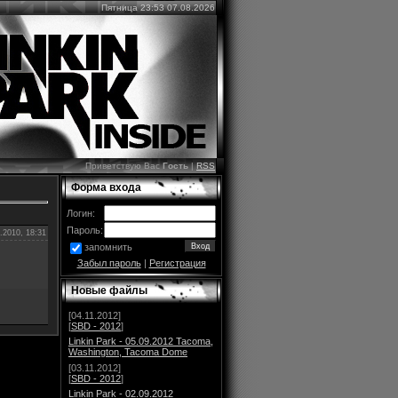
Пятница 23:53 07.08.2026
Приветствую Вас
Гость
|
RSS
Форма входа
Логин:
Пароль:
.2010, 18:31
запомнить
Забыл пароль
|
Регистрация
Новые файлы
[04.11.2012]
[
SBD - 2012
]
Linkin Park - 05.09.2012 Tacoma,
Washington, Tacoma Dome
[03.11.2012]
[
SBD - 2012
]
Linkin Park - 02.09.2012