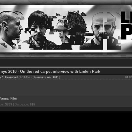
ys 2010 - On the red carpet interview with Linkin Park
 / Download
(4.3Mb) ·
Заказать на DVD
]
01.02
Karma_Killer
ов:
3769
| Загрузок:
915