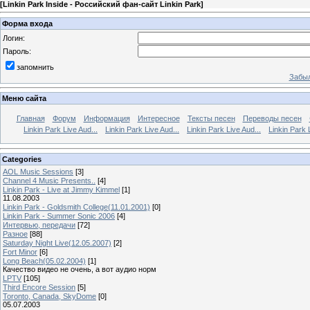
[
Linkin Park Inside - Российский фан-сайт Linkin Park
]
Форма входа
Логин:
Пароль:
запомнить
Забыл
Меню сайта
Главная
Форум
Информация
Интересное
Тексты песен
Переводы песен
Linkin Park Live Aud...
Linkin Park Live Aud...
Linkin Park Live Aud...
Linkin Park 
Categories
AOL Music Sessions
[3]
Channel 4 Music Presents..
[4]
Linkin Park - Live at Jimmy Kimmel
[1]
11.08.2003
Linkin Park - Goldsmith College(11.01.2001)
[0]
Linkin Park - Summer Sonic 2006
[4]
Интервью, передачи
[72]
Разное
[88]
Saturday Night Live(12.05.2007)
[2]
Fort Minor
[6]
Long Beach(05.02.2004)
[1]
Качество видео не очень, а вот аудио норм
LPTV
[105]
Third Encore Session
[5]
Toronto, Canada, SkyDome
[0]
05.07.2003