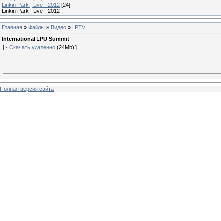
Linkin Park | Live - 2012
[24]
Linkin Park | Live - 2012
Главная
»
Файлы
»
Видео
»
LPTV
International LPU Summit
[ ·
Скачать удаленно
(24Mb) ]
Полная версия сайта