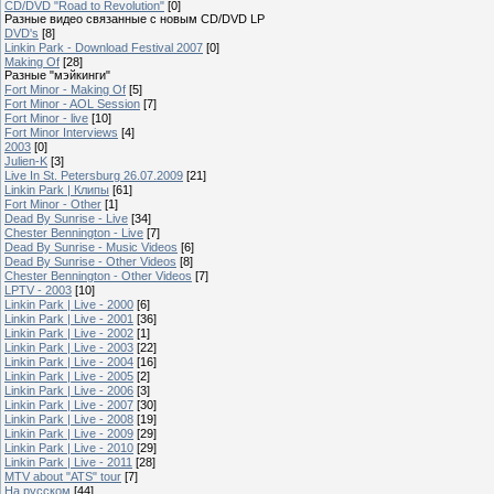
CD/DVD "Road to Revolution"
[0]
Разные видео связанные с новым CD/DVD LP
DVD's
[8]
Linkin Park - Download Festival 2007
[0]
Making Of
[28]
Разные "мэйкинги"
Fort Minor - Making Of
[5]
Fort Minor - AOL Session
[7]
Fort Minor - live
[10]
Fort Minor Interviews
[4]
2003
[0]
Julien-K
[3]
Live In St. Petersburg 26.07.2009
[21]
Linkin Park | Клипы
[61]
Fort Minor - Other
[1]
Dead By Sunrise - Live
[34]
Chester Bennington - Live
[7]
Dead By Sunrise - Music Videos
[6]
Dead By Sunrise - Other Videos
[8]
Chester Bennington - Other Videos
[7]
LPTV - 2003
[10]
Linkin Park | Live - 2000
[6]
Linkin Park | Live - 2001
[36]
Linkin Park | Live - 2002
[1]
Linkin Park | Live - 2003
[22]
Linkin Park | Live - 2004
[16]
Linkin Park | Live - 2005
[2]
Linkin Park | Live - 2006
[3]
Linkin Park | Live - 2007
[30]
Linkin Park | Live - 2008
[19]
Linkin Park | Live - 2009
[29]
Linkin Park | Live - 2010
[29]
Linkin Park | Live - 2011
[28]
MTV about "ATS" tour
[7]
На русском
[44]