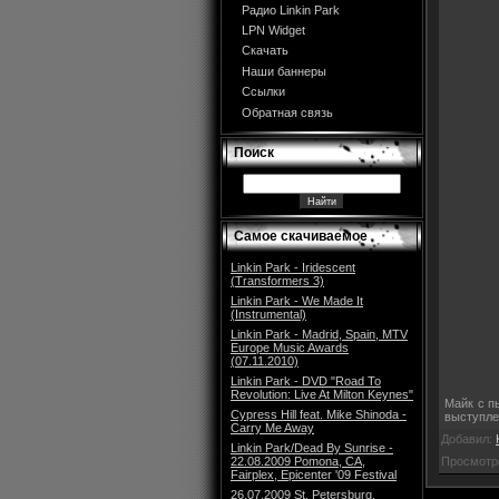
Радио Linkin Park
LPN Widget
Скачать
Наши баннеры
Ссылки
Обратная связь
Поиск
Самое скачиваемое
Linkin Park - Iridescent
(Transformers 3)
Linkin Park - We Made It
(Instrumental)
Linkin Park - Madrid, Spain, MTV
Europe Music Awards
(07.11.2010)
Linkin Park - DVD "Road To
Revolution: Live At Milton Keynes"
Майк с п
Cypress Hill feat. Mike Shinoda -
выступле
Carry Me Away
Добавил:
Linkin Park/Dead By Sunrise -
Просмотр
22.08.2009 Pomona, CA,
Fairplex, Epicenter '09 Festival
26.07.2009 St. Petersburg,