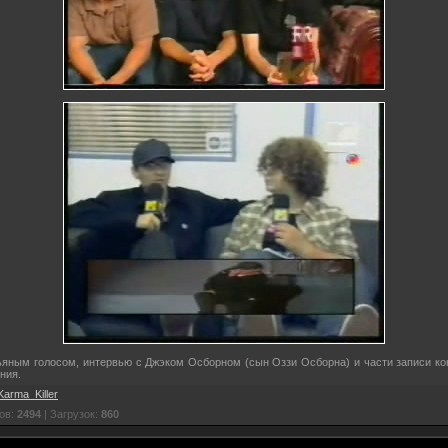
ьяным голосом, интервью с Джэком Осборном (сын Оззи Осборна) и части записи ко
ния.
Karma_Killer
ов:
2494
| Загрузок:
860