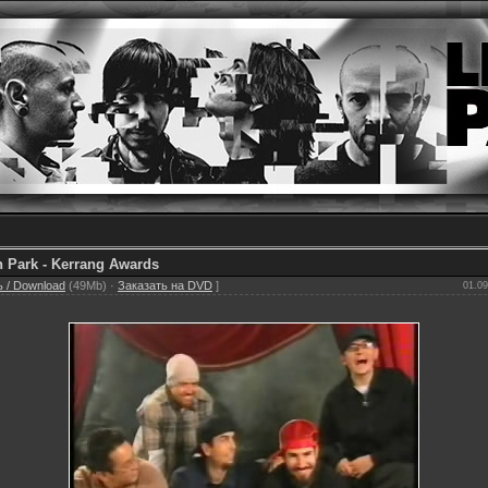
n Park - Kerrang Awards
 / Download
(49Mb) ·
Заказать на DVD
]
01.09