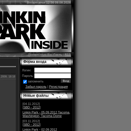
Воскресенье 12:56 09.08.2026
Приветствую Вас
Гость
|
RSS
Форма входа
Логин:
Пароль:
.2009, 18:16
запомнить
Забыл пароль
|
Регистрация
Новые файлы
[04.11.2012]
[
SBD - 2012
]
Linkin Park - 05.09.2012 Tacoma,
Washington, Tacoma Dome
[03.11.2012]
[
SBD - 2012
]
Linkin Park - 02.09.2012