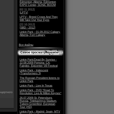
Edmonton, Alberta, Edmonton
EXPO Center, SONiC BOOM
[02.11.2012]
[
LPTV
]
LPTV - Breed Crows And They
Will Take Out Your Eyes
[22.10.2012]
[
SBD - 2012
]
Linkin Park - 01.09.2012 Calgary,
Alberta, Fort Calgary
Все файлы
Самое просматриваемое
Linkin Park/Dead By Sunrise -
22.08.2009 Pomona, CA,
Fairplex, Epicenter '09 Festival
Linkin Park - Iridescent
(Transformers 3)
The Russian President listens to
Linkin Park
Linkin Park - Live In Texas
Linkin Park - DVD "Road To
нцертного
Revolution: Live At Milton Keynes"
26.07.2009 St. Petersburg,
Russia, Telebashnya Stadium,
Tuborg Greenfest, European
Tour (HD)
Linkin Park - Madrid, Spain, MTV