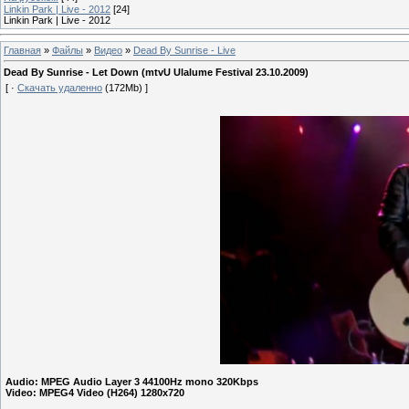
Linkin Park | Live - 2012
[24]
Linkin Park | Live - 2012
Главная
»
Файлы
»
Видео
»
Dead By Sunrise - Live
Dead By Sunrise - Let Down (mtvU Ulalume Festival 23.10.2009)
[ ·
Скачать удаленно
(172Mb) ]
Audio: MPEG Audio Layer 3 44100Hz mono 320Kbps
Video: MPEG4 Video (H264) 1280x720