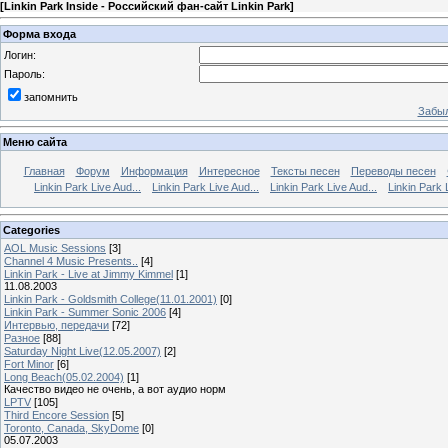
[
Linkin Park Inside - Российский фан-сайт Linkin Park
]
Форма входа
Логин:
Пароль:
запомнить
Забыл
Меню сайта
Главная
Форум
Информация
Интересное
Тексты песен
Переводы песен
Linkin Park Live Aud...
Linkin Park Live Aud...
Linkin Park Live Aud...
Linkin Park 
Categories
AOL Music Sessions
[3]
Channel 4 Music Presents..
[4]
Linkin Park - Live at Jimmy Kimmel
[1]
11.08.2003
Linkin Park - Goldsmith College(11.01.2001)
[0]
Linkin Park - Summer Sonic 2006
[4]
Интервью, передачи
[72]
Разное
[88]
Saturday Night Live(12.05.2007)
[2]
Fort Minor
[6]
Long Beach(05.02.2004)
[1]
Качество видео не очень, а вот аудио норм
LPTV
[105]
Third Encore Session
[5]
Toronto, Canada, SkyDome
[0]
05.07.2003