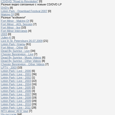
CD/DVD "Road to Revolution"
[0]
Разные видео связанные с новым CD/DVD LP
DVD's
[8]
Linkin Park - Download Festival 2007
[0]
Making Of
[28]
Разные "мэйкинги"
Fort Minor - Making Of
[5]
Fort Minor - AOL Session
[7]
Fort Minor - live
[10]
Fort Minor Interviews
[4]
2003
[0]
Julien-K
[3]
Live In St. Petersburg 26.07.2009
[21]
Linkin Park | Клипы
[61]
Fort Minor - Other
[1]
Dead By Sunrise - Live
[34]
Chester Bennington - Live
[7]
Dead By Sunrise - Music Videos
[6]
Dead By Sunrise - Other Videos
[8]
Chester Bennington - Other Videos
[7]
LPTV - 2003
[10]
Linkin Park | Live - 2000
[6]
Linkin Park | Live - 2001
[36]
Linkin Park | Live - 2002
[1]
Linkin Park | Live - 2003
[22]
Linkin Park | Live - 2004
[16]
Linkin Park | Live - 2005
[2]
Linkin Park | Live - 2006
[3]
Linkin Park | Live - 2007
[30]
Linkin Park | Live - 2008
[19]
Linkin Park | Live - 2009
[29]
Linkin Park | Live - 2010
[29]
Linkin Park | Live - 2011
[28]
MTV about "ATS" tour
[7]
На русском
[44]