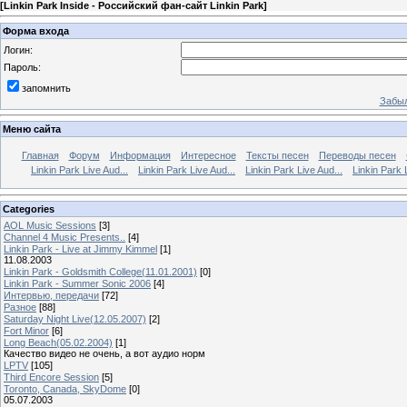
[
Linkin Park Inside - Российский фан-сайт Linkin Park
]
Форма входа
Логин:
Пароль:
запомнить
Забыл
Меню сайта
Главная
Форум
Информация
Интересное
Тексты песен
Переводы песен
Linkin Park Live Aud...
Linkin Park Live Aud...
Linkin Park Live Aud...
Linkin Park 
Categories
AOL Music Sessions
[3]
Channel 4 Music Presents..
[4]
Linkin Park - Live at Jimmy Kimmel
[1]
11.08.2003
Linkin Park - Goldsmith College(11.01.2001)
[0]
Linkin Park - Summer Sonic 2006
[4]
Интервью, передачи
[72]
Разное
[88]
Saturday Night Live(12.05.2007)
[2]
Fort Minor
[6]
Long Beach(05.02.2004)
[1]
Качество видео не очень, а вот аудио норм
LPTV
[105]
Third Encore Session
[5]
Toronto, Canada, SkyDome
[0]
05.07.2003