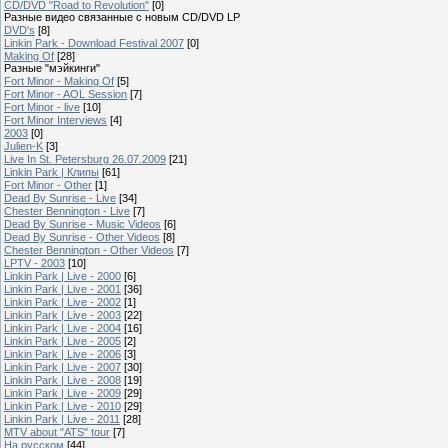
CD/DVD "Road to Revolution"
[0]
Разные видео связанные с новым CD/DVD LP
DVD's
[8]
Linkin Park - Download Festival 2007
[0]
Making Of
[28]
Разные "мэйкинги"
Fort Minor - Making Of
[5]
Fort Minor - AOL Session
[7]
Fort Minor - live
[10]
Fort Minor Interviews
[4]
2003
[0]
Julien-K
[3]
Live In St. Petersburg 26.07.2009
[21]
Linkin Park | Клипы
[61]
Fort Minor - Other
[1]
Dead By Sunrise - Live
[34]
Chester Bennington - Live
[7]
Dead By Sunrise - Music Videos
[6]
Dead By Sunrise - Other Videos
[8]
Chester Bennington - Other Videos
[7]
LPTV - 2003
[10]
Linkin Park | Live - 2000
[6]
Linkin Park | Live - 2001
[36]
Linkin Park | Live - 2002
[1]
Linkin Park | Live - 2003
[22]
Linkin Park | Live - 2004
[16]
Linkin Park | Live - 2005
[2]
Linkin Park | Live - 2006
[3]
Linkin Park | Live - 2007
[30]
Linkin Park | Live - 2008
[19]
Linkin Park | Live - 2009
[29]
Linkin Park | Live - 2010
[29]
Linkin Park | Live - 2011
[28]
MTV about "ATS" tour
[7]
На русском
[44]