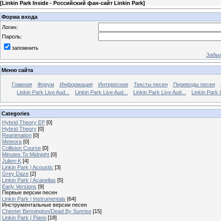
[
Linkin Park Inside - Российский фан-сайт Linkin Park
]
Форма входа
Логин:
Пароль:
запомнить
Забыл
Меню сайта
Главная
Форум
Информация
Интересное
Тексты песен
Переводы песен
Linkin Park Live Aud...
Linkin Park Live Aud...
Linkin Park Live Aud...
Linkin Park 
Categories
Hybrid Theory EP
[0]
Hybrid Theory
[0]
Reanimation
[0]
Meteora
[0]
Collision Course
[0]
Minutes To Midnight
[0]
Julien-K
[4]
Linkin Park | Acoustic
[3]
Grey Daze
[2]
Linkin Park | Acapellas
[5]
Early Versions
[9]
Первые версии песен
Linkin Park | Instrumentals
[64]
Инструментальные версии песен
Chester Bennington/Dead By Sunrise
[15]
Linkin Park | Piano
[18]