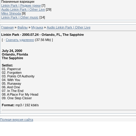
Пианинные вариации
Linkin Park | Редкие треки
[7]
Audio Linkin Park | Other Live
[29]
Mike Shinoda
[9]
Linkin Park | Other music
[14]
Главная
»
Файлы
»
Музыка
»
Audio Linkin Park | Other Live
Linkin Park - 2000.07.24 - Orlando, FL, The Sapphire
[ ·
Скачать удаленно
(37.56 Mb) ]
July 24, 2000
Orlando, Florida
The Sapphire
Setlist:
01. Papercut
02. Forgotten
03. Points Of Authority
04. With You
05. Runaway
06. And One
07. In The End
08. A Place For My Head
09. One Step Closer
Format:
mp3 / 192 kbit/s
Полная версия сайта