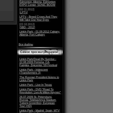
Edmonton, Alberta, Edmonton
EXPO Center, SONiC BOOM
[02.11.2012]
[
LPTV
]
LPTV - Breed Crows And They
Will Take Out Your Eyes
[22.10.2012]
[
SBD - 2012
]
Linkin Park - 01.09.2012 Calgary,
Alberta, Fort Calgary
Все файлы
Самое просматриваемое
Linkin Park/Dead By Sunrise -
22.08.2009 Pomona, CA,
Fairplex, Epicenter '09 Festival
Linkin Park - Iridescent
(Transformers 3)
The Russian President listens to
Linkin Park
Linkin Park - Live In Texas
Linkin Park - DVD "Road To
Revolution: Live At Milton Keynes"
26.07.2009 St. Petersburg,
Russia, Telebashnya Stadium,
Tuborg Greenfest, European
Tour (HD)
Linkin Park - Madrid, Spain, MTV