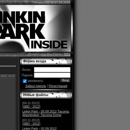
Пятница 02:18 07.08.2026
Приветствую Вас
Гость
|
RSS
Форма входа
Логин:
Пароль:
.2012, 23:27
запомнить
Забыл пароль
|
Регистрация
Новые файлы
[04.11.2012]
[
SBD - 2012
]
Linkin Park - 05.09.2012 Tacoma,
Washington, Tacoma Dome
[03.11.2012]
[
SBD - 2012
]
Linkin Park - 02.09.2012