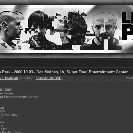
n Park - 2000.10.03 - Des Moines, IA, Super Toad Entertainment Center
 / Download
(39.4 Mb) ·
Заказать на DVD
]
04.04
03, 2000
es, Iowa
ad Entertainment Center
cut
tten
 Of Authority
You
way
One
e End
ce For My Head