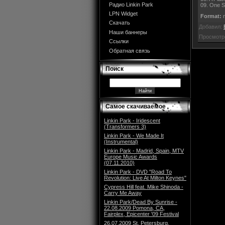
Радио Linkin Park
09. One S
LPN Widget
Format:
m
Скачать
Добавил:
Наши баннеры
Просмотр
Ссылки
Обратная связь
Поиск
Самое скачиваемое
Linkin Park - Iridescent
(Transformers 3)
Linkin Park - We Made It
(Instrumental)
Linkin Park - Madrid, Spain, MTV
Europe Music Awards
(07.11.2010)
Linkin Park - DVD "Road To
Revolution: Live At Milton Keynes"
Cypress Hill feat. Mike Shinoda -
Carry Me Away
Linkin Park/Dead By Sunrise -
22.08.2009 Pomona, CA,
Fairplex, Epicenter '09 Festival
26.07.2009 St. Petersburg,