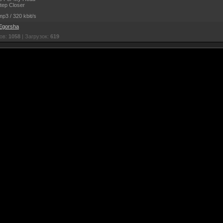
tep Closer
p3 / 320 kbit/s
Egorsha
ов:
1058
| Загрузок:
619