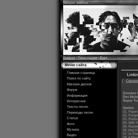
Каталог файлов
Главная
|
Регистрация
|
Вход
Меню сайта
Главная страница
Linki
Поиск по сайту
[ ·
Скачать
Магазин дисков
Форум
October 
Информация
Des Moin
Super To
Интересное
Тексты песен
Setlist:
01. Paper
Переводы песен
02. Forgo
Статьи
03. Points
04. With 
Фото
05. Runa
Музыка
06. And 
07. In Th
Видео
08. A Pla