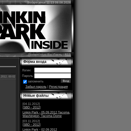
Воскресенье 11:13 09.08.2026
Приветствую Вас
Гость
|
RSS
Форма входа
Логин:
Пароль:
.2012, 00:02
запомнить
Забыл пароль
|
Регистрация
Новые файлы
[04.11.2012]
[
SBD - 2012
]
Linkin Park - 05.09.2012 Tacoma,
Washington, Tacoma Dome
[03.11.2012]
[
SBD - 2012
]
Linkin Park - 02.09.2012