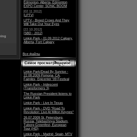
Edmonton, Alberta, Edmonton
EXPO Center, SONiC BOOM
[02.11.2012]
[
LPTV
]
LPTV - Breed Crows And They
Will Take Out Your Eyes
[22.10.2012]
[
SBD - 2012
]
ving
Linkin Park - 01.09.2012 Calgary,
Alberta, Fort Calgary
Все файлы
Самое просматриваемое
Linkin Park/Dead By Sunrise -
22.08.2009 Pomona, CA,
Fairplex, Epicenter '09 Festival
Linkin Park - Iridescent
(Transformers 3)
The Russian President listens to
Linkin Park
Linkin Park - Live In Texas
Linkin Park - DVD "Road To
Revolution: Live At Milton Keynes"
26.07.2009 St. Petersburg,
Russia, Telebashnya Stadium,
Tuborg Greenfest, European
Tour (HD)
Linkin Park - Madrid, Spain, MTV