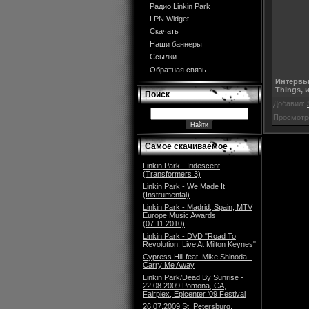
Радио Linkin Park
LPN Widget
Скачать
Наши баннеры
Ссылки
Обратная связь
Интервь
Things, 
Поиск
Добавил:
Просмотр
Самое скачиваемое
Linkin Park - Iridescent
(Transformers 3)
Linkin Park - We Made It
(Instrumental)
Linkin Park - Madrid, Spain, MTV
Europe Music Awards
(07.11.2010)
Linkin Park - DVD "Road To
Revolution: Live At Milton Keynes"
Cypress Hill feat. Mike Shinoda -
Carry Me Away
Linkin Park/Dead By Sunrise -
22.08.2009 Pomona, CA,
Fairplex, Epicenter '09 Festival
26.07.2009 St. Petersburg,