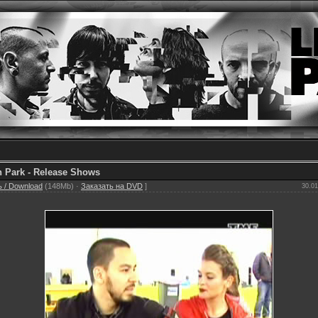
n Park - Release Shows
 / Download
(148Mb) ·
Заказать на DVD
]
30.01