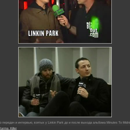
 передач и интервью, взятых у Linkin Park до и после выхода альбома Minutes To Midni
Karma_Killer