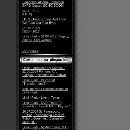
Edmonton, Alberta, Edmonton
EXPO Center, SONiC BOOM
[02.11.2012]
[
LPTV
]
LPTV - Breed Crows And They
Will Take Out Your Eyes
[22.10.2012]
[
SBD - 2012
]
Linkin Park - 01.09.2012 Calgary,
Alberta, Fort Calgary
Все файлы
Самое просматриваемое
Linkin Park/Dead By Sunrise -
22.08.2009 Pomona, CA,
Fairplex, Epicenter '09 Festival
Linkin Park - Iridescent
(Transformers 3)
The Russian President listens to
Linkin Park
Linkin Park - Live In Texas
Linkin Park - DVD "Road To
Revolution: Live At Milton Keynes"
26.07.2009 St. Petersburg,
Russia, Telebashnya Stadium,
Tuborg Greenfest, European
Tour (HD)
Linkin Park - Madrid, Spain, MTV