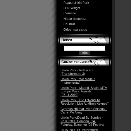
Радио Linkin Park
LPN Widget
Скачать
Наши баннеры
Ссылки
Обратная связь
Поиск
Самое скачиваемое
Linkin Park - Iridescent
(Transformers 3)
Linkin Park - We Made It
(Instrumental)
Linkin Park - Madrid, Spain, MTV
Europe Music Awards
(07.11.2010)
Linkin Park - DVD "Road To
Revolution: Live At Milton Keynes"
Cypress Hill feat. Mike Shinoda -
Carry Me Away
Linkin Park/Dead By Sunrise -
22.08.2009 Pomona, CA,
Fairplex, Epicenter '09 Festival
26.07.2009 St. Petersburg,