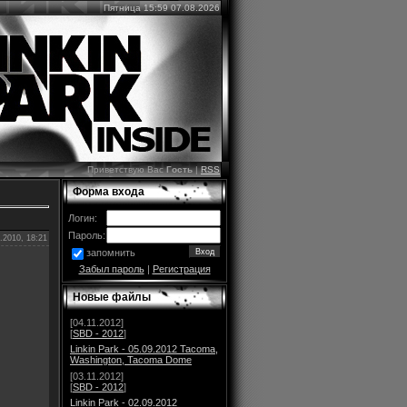
Пятница 15:59 07.08.2026
Приветствую Вас
Гость
|
RSS
Форма входа
Логин:
Пароль:
.2010, 18:21
запомнить
Забыл пароль
|
Регистрация
Новые файлы
[04.11.2012]
[
SBD - 2012
]
Linkin Park - 05.09.2012 Tacoma,
Washington, Tacoma Dome
[03.11.2012]
[
SBD - 2012
]
Linkin Park - 02.09.2012