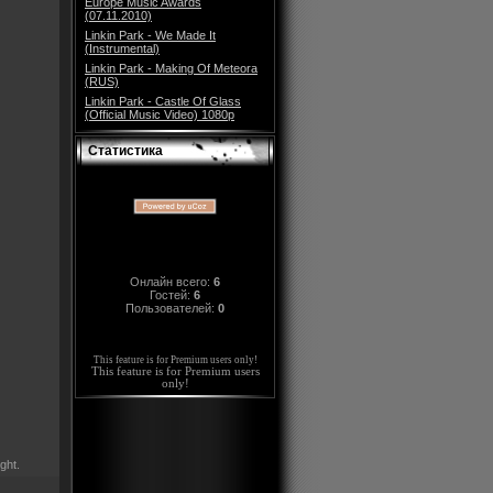
Europe Music Awards
(07.11.2010)
Linkin Park - We Made It
(Instrumental)
Linkin Park - Making Of Meteora
(RUS)
Linkin Park - Castle Of Glass
(Official Music Video) 1080p
Статистика
Онлайн всего:
6
Гостей:
6
Пользователей:
0
This feature is for Premium users only!
This feature is for Premium users
only!
ght.