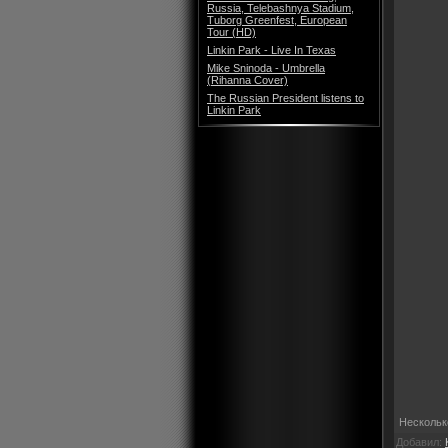
Russia, Telebashnya Stadium,
Tuborg Greenfest, European
Tour (HD)
Linkin Park - Live In Texas
Mike Sninoda - Umbrella
(Rihanna Cover)
The Russian President listens to
Linkin Park
Несколько
Добавил: