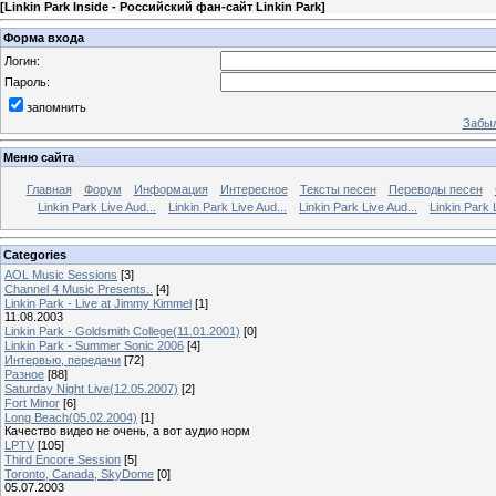
[
Linkin Park Inside - Российский фан-сайт Linkin Park
]
Форма входа
Логин:
Пароль:
запомнить
Забыл
Меню сайта
Главная
Форум
Информация
Интересное
Тексты песен
Переводы песен
Linkin Park Live Aud...
Linkin Park Live Aud...
Linkin Park Live Aud...
Linkin Park 
Categories
AOL Music Sessions
[3]
Channel 4 Music Presents..
[4]
Linkin Park - Live at Jimmy Kimmel
[1]
11.08.2003
Linkin Park - Goldsmith College(11.01.2001)
[0]
Linkin Park - Summer Sonic 2006
[4]
Интервью, передачи
[72]
Разное
[88]
Saturday Night Live(12.05.2007)
[2]
Fort Minor
[6]
Long Beach(05.02.2004)
[1]
Качество видео не очень, а вот аудио норм
LPTV
[105]
Third Encore Session
[5]
Toronto, Canada, SkyDome
[0]
05.07.2003