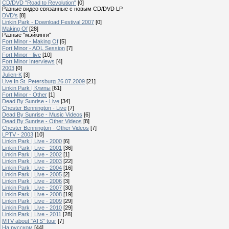
CD/DVD "Road to Revolution"
[0]
Разные видео связанные с новым CD/DVD LP
DVD's
[8]
Linkin Park - Download Festival 2007
[0]
Making Of
[28]
Разные "мэйкинги"
Fort Minor - Making Of
[5]
Fort Minor - AOL Session
[7]
Fort Minor - live
[10]
Fort Minor Interviews
[4]
2003
[0]
Julien-K
[3]
Live In St. Petersburg 26.07.2009
[21]
Linkin Park | Клипы
[61]
Fort Minor - Other
[1]
Dead By Sunrise - Live
[34]
Chester Bennington - Live
[7]
Dead By Sunrise - Music Videos
[6]
Dead By Sunrise - Other Videos
[8]
Chester Bennington - Other Videos
[7]
LPTV - 2003
[10]
Linkin Park | Live - 2000
[6]
Linkin Park | Live - 2001
[36]
Linkin Park | Live - 2002
[1]
Linkin Park | Live - 2003
[22]
Linkin Park | Live - 2004
[16]
Linkin Park | Live - 2005
[2]
Linkin Park | Live - 2006
[3]
Linkin Park | Live - 2007
[30]
Linkin Park | Live - 2008
[19]
Linkin Park | Live - 2009
[29]
Linkin Park | Live - 2010
[29]
Linkin Park | Live - 2011
[28]
MTV about "ATS" tour
[7]
На русском
[44]