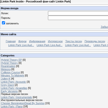
[
Linkin Park Inside - Российский фан-сайт Linkin Park
]
Форма входа
Логин:
Пароль:
запомнить
Забыл
Меню сайта
Главная
Форум
Информация
Интересное
Тексты песен
Переводы песен
Linkin Park Live Aud...
Linkin Park Live Aud...
Linkin Park Live Aud...
Linkin Park 
Categories
Hybrid Theory EP
[0]
Hybrid Theory
[0]
Reanimation
[0]
Meteora
[0]
Collision Course
[0]
Minutes To Midnight
[0]
Julien-K
[4]
Linkin Park | Acoustic
[3]
Grey Daze
[2]
Linkin Park | Acapellas
[5]
Early Versions
[9]
Первые версии песен
Linkin Park | Instrumentals
[64]
Инструментальные версии песен
Chester Bennington/Dead By Sunrise
[15]
Linkin Park | Piano
[18]