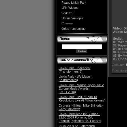
Радио Linkin Park
LPN Widget
Скачать
Наши баннеры
Ссылки
Video: Di
Обратная связь
Audio: M
Setlist:
Поиск
01. With 
02. Paper
03. In Th
04. Crawl
05. By My
06. One S
Самое скачиваемое
Добавил:
Linkin Park - Iridescent
Просмотр
(Transformers 3)
Linkin Park - We Made It
(Instrumental)
Linkin Park - Madrid, Spain, MTV
Europe Music Awards
(07.11.2010)
Linkin Park - DVD "Road To
Revolution: Live At Milton Keynes"
Cypress Hill feat. Mike Shinoda -
Carry Me Away
Linkin Park/Dead By Sunrise -
22.08.2009 Pomona, CA,
Fairplex, Epicenter '09 Festival
26.07.2009 St. Petersburg,