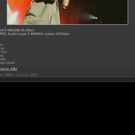
vX 5 496x288 25.00fps
PEG Audio Layer 3 48000Hz stereo 107Kbps
You
cut
e End
ing
self
tep Closer
Karma_Killer
ов:
3984
| Загрузок:
1113