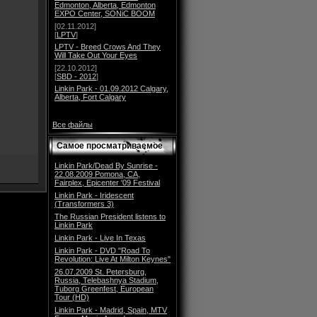
Edmonton, Alberta, Edmonton
EXPO Center, SONiC BOOM
[02.11.2012]
[
LPTV
]
LPTV - Breed Crows And They
Will Take Out Your Eyes
[22.10.2012]
[
SBD - 2012
]
Linkin Park - 01.09.2012 Calgary,
Alberta, Fort Calgary
Все файлы
Самое просматриваемое
Linkin Park/Dead By Sunrise -
22.08.2009 Pomona, CA,
Fairplex, Epicenter '09 Festival
Linkin Park - Iridescent
(Transformers 3)
The Russian President listens to
Linkin Park
Linkin Park - Live In Texas
Linkin Park - DVD "Road To
Revolution: Live At Milton Keynes"
26.07.2009 St. Petersburg,
Russia, Telebashnya Stadium,
Tuborg Greenfest, European
Tour (HD)
Linkin Park - Madrid, Spain, MTV