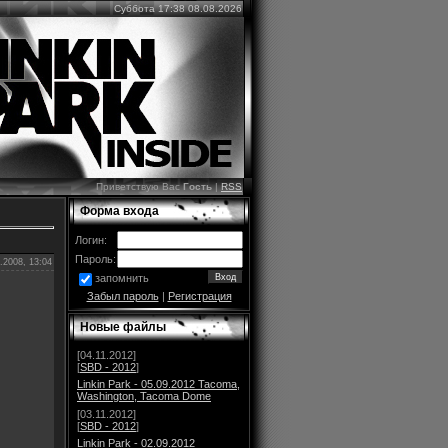
Суббота 17:38 08.08.2026
Приветствую Вас
Гость
|
RSS
Форма входа
Логин:
Пароль:
.2008, 13:04
запомнить
Забыл пароль
|
Регистрация
Новые файлы
[04.11.2012]
[
SBD - 2012
]
Linkin Park - 05.09.2012 Tacoma,
Washington, Tacoma Dome
[03.11.2012]
[
SBD - 2012
]
Linkin Park - 02.09.2012