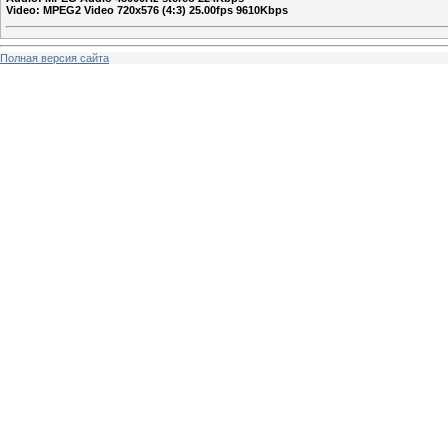
Video: MPEG2 Video 720x576 (4:3) 25.00fps 9610Kbps
Полная версия сайта