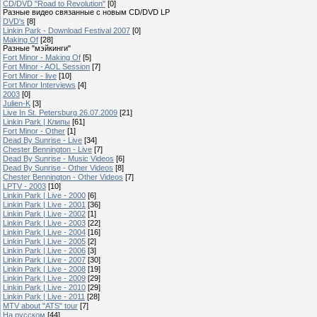
CD/DVD "Road to Revolution"
[0]
Разные видео связанные с новым CD/DVD LP
DVD's
[8]
Linkin Park - Download Festival 2007
[0]
Making Of
[28]
Разные "мэйкинги"
Fort Minor - Making Of
[5]
Fort Minor - AOL Session
[7]
Fort Minor - live
[10]
Fort Minor Interviews
[4]
2003
[0]
Julien-K
[3]
Live In St. Petersburg 26.07.2009
[21]
Linkin Park | Клипы
[61]
Fort Minor - Other
[1]
Dead By Sunrise - Live
[34]
Chester Bennington - Live
[7]
Dead By Sunrise - Music Videos
[6]
Dead By Sunrise - Other Videos
[8]
Chester Bennington - Other Videos
[7]
LPTV - 2003
[10]
Linkin Park | Live - 2000
[6]
Linkin Park | Live - 2001
[36]
Linkin Park | Live - 2002
[1]
Linkin Park | Live - 2003
[22]
Linkin Park | Live - 2004
[16]
Linkin Park | Live - 2005
[2]
Linkin Park | Live - 2006
[3]
Linkin Park | Live - 2007
[30]
Linkin Park | Live - 2008
[19]
Linkin Park | Live - 2009
[29]
Linkin Park | Live - 2010
[29]
Linkin Park | Live - 2011
[28]
MTV about "ATS" tour
[7]
На русском
[44]