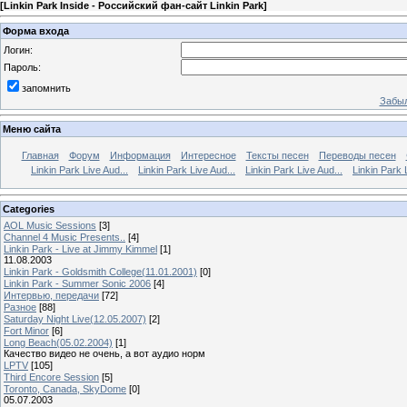
[
Linkin Park Inside - Российский фан-сайт Linkin Park
]
Форма входа
Логин:
Пароль:
запомнить
Забыл
Меню сайта
Главная
Форум
Информация
Интересное
Тексты песен
Переводы песен
Linkin Park Live Aud...
Linkin Park Live Aud...
Linkin Park Live Aud...
Linkin Park 
Categories
AOL Music Sessions
[3]
Channel 4 Music Presents..
[4]
Linkin Park - Live at Jimmy Kimmel
[1]
11.08.2003
Linkin Park - Goldsmith College(11.01.2001)
[0]
Linkin Park - Summer Sonic 2006
[4]
Интервью, передачи
[72]
Разное
[88]
Saturday Night Live(12.05.2007)
[2]
Fort Minor
[6]
Long Beach(05.02.2004)
[1]
Качество видео не очень, а вот аудио норм
LPTV
[105]
Third Encore Session
[5]
Toronto, Canada, SkyDome
[0]
05.07.2003