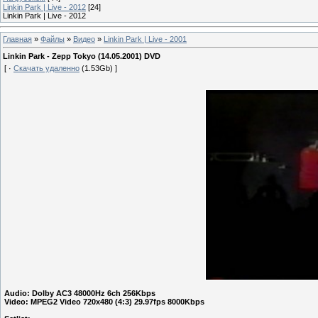
Linkin Park | Live - 2012
[24]
Linkin Park | Live - 2012
Главная
»
Файлы
»
Видео
»
Linkin Park | Live - 2001
Linkin Park - Zepp Tokyo (14.05.2001) DVD
[ ·
Скачать удаленно
(1.53Gb) ]
Audio: Dolby AC3 48000Hz 6ch 256Kbps
Video: MPEG2 Video 720x480 (4:3) 29.97fps 8000Kbps