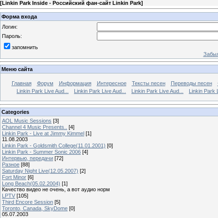
[
Linkin Park Inside - Российский фан-сайт Linkin Park
]
Форма входа
Логин:
Пароль:
запомнить
Забыл
Меню сайта
Главная
Форум
Информация
Интересное
Тексты песен
Переводы песен
Linkin Park Live Aud...
Linkin Park Live Aud...
Linkin Park Live Aud...
Linkin Park 
Categories
AOL Music Sessions
[3]
Channel 4 Music Presents..
[4]
Linkin Park - Live at Jimmy Kimmel
[1]
11.08.2003
Linkin Park - Goldsmith College(11.01.2001)
[0]
Linkin Park - Summer Sonic 2006
[4]
Интервью, передачи
[72]
Разное
[88]
Saturday Night Live(12.05.2007)
[2]
Fort Minor
[6]
Long Beach(05.02.2004)
[1]
Качество видео не очень, а вот аудио норм
LPTV
[105]
Third Encore Session
[5]
Toronto, Canada, SkyDome
[0]
05.07.2003