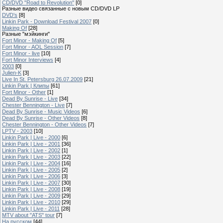
CD/DVD "Road to Revolution"
[0]
Разные видео связанные с новым CD/DVD LP
DVD's
[8]
Linkin Park - Download Festival 2007
[0]
Making Of
[28]
Разные "мэйкинги"
Fort Minor - Making Of
[5]
Fort Minor - AOL Session
[7]
Fort Minor - live
[10]
Fort Minor Interviews
[4]
2003
[0]
Julien-K
[3]
Live In St. Petersburg 26.07.2009
[21]
Linkin Park | Клипы
[61]
Fort Minor - Other
[1]
Dead By Sunrise - Live
[34]
Chester Bennington - Live
[7]
Dead By Sunrise - Music Videos
[6]
Dead By Sunrise - Other Videos
[8]
Chester Bennington - Other Videos
[7]
LPTV - 2003
[10]
Linkin Park | Live - 2000
[6]
Linkin Park | Live - 2001
[36]
Linkin Park | Live - 2002
[1]
Linkin Park | Live - 2003
[22]
Linkin Park | Live - 2004
[16]
Linkin Park | Live - 2005
[2]
Linkin Park | Live - 2006
[3]
Linkin Park | Live - 2007
[30]
Linkin Park | Live - 2008
[19]
Linkin Park | Live - 2009
[29]
Linkin Park | Live - 2010
[29]
Linkin Park | Live - 2011
[28]
MTV about "ATS" tour
[7]
На русском
[44]