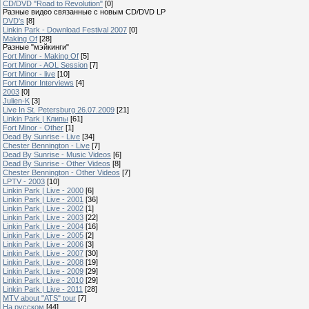
CD/DVD "Road to Revolution"
[0]
Разные видео связанные с новым CD/DVD LP
DVD's
[8]
Linkin Park - Download Festival 2007
[0]
Making Of
[28]
Разные "мэйкинги"
Fort Minor - Making Of
[5]
Fort Minor - AOL Session
[7]
Fort Minor - live
[10]
Fort Minor Interviews
[4]
2003
[0]
Julien-K
[3]
Live In St. Petersburg 26.07.2009
[21]
Linkin Park | Клипы
[61]
Fort Minor - Other
[1]
Dead By Sunrise - Live
[34]
Chester Bennington - Live
[7]
Dead By Sunrise - Music Videos
[6]
Dead By Sunrise - Other Videos
[8]
Chester Bennington - Other Videos
[7]
LPTV - 2003
[10]
Linkin Park | Live - 2000
[6]
Linkin Park | Live - 2001
[36]
Linkin Park | Live - 2002
[1]
Linkin Park | Live - 2003
[22]
Linkin Park | Live - 2004
[16]
Linkin Park | Live - 2005
[2]
Linkin Park | Live - 2006
[3]
Linkin Park | Live - 2007
[30]
Linkin Park | Live - 2008
[19]
Linkin Park | Live - 2009
[29]
Linkin Park | Live - 2010
[29]
Linkin Park | Live - 2011
[28]
MTV about "ATS" tour
[7]
На русском
[44]