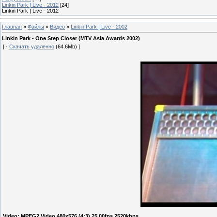
Linkin Park | Live - 2012
[24]
Linkin Park | Live - 2012
Главная
»
Файлы
»
Видео
»
Linkin Park | Live - 2002
Linkin Park - One Step Closer (MTV Asia Awards 2002)
[ ·
Скачать удаленно
(64.6Mb) ]
Video: MPEG2 Video 480x576 (4:3) 25.00fps 2520kbps