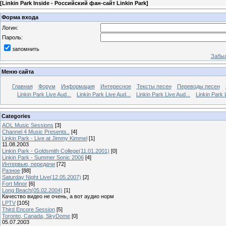
[
Linkin Park Inside - Российский фан-сайт Linkin Park
]
Форма входа
Логин:
Пароль:
запомнить
Забыл
Меню сайта
Главная
Форум
Информация
Интересное
Тексты песен
Переводы песен
Linkin Park Live Aud...
Linkin Park Live Aud...
Linkin Park Live Aud...
Linkin Park 
Categories
AOL Music Sessions
[3]
Channel 4 Music Presents..
[4]
Linkin Park - Live at Jimmy Kimmel
[1]
11.08.2003
Linkin Park - Goldsmith College(11.01.2001)
[0]
Linkin Park - Summer Sonic 2006
[4]
Интервью, передачи
[72]
Разное
[88]
Saturday Night Live(12.05.2007)
[2]
Fort Minor
[6]
Long Beach(05.02.2004)
[1]
Качество видео не очень, а вот аудио норм
LPTV
[105]
Third Encore Session
[5]
Toronto, Canada, SkyDome
[0]
05.07.2003