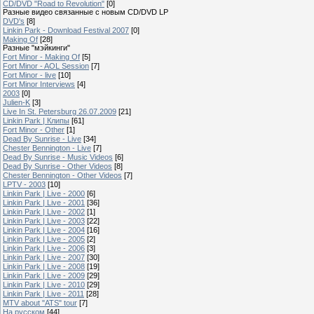
CD/DVD "Road to Revolution"
[0]
Разные видео связанные с новым CD/DVD LP
DVD's
[8]
Linkin Park - Download Festival 2007
[0]
Making Of
[28]
Разные "мэйкинги"
Fort Minor - Making Of
[5]
Fort Minor - AOL Session
[7]
Fort Minor - live
[10]
Fort Minor Interviews
[4]
2003
[0]
Julien-K
[3]
Live In St. Petersburg 26.07.2009
[21]
Linkin Park | Клипы
[61]
Fort Minor - Other
[1]
Dead By Sunrise - Live
[34]
Chester Bennington - Live
[7]
Dead By Sunrise - Music Videos
[6]
Dead By Sunrise - Other Videos
[8]
Chester Bennington - Other Videos
[7]
LPTV - 2003
[10]
Linkin Park | Live - 2000
[6]
Linkin Park | Live - 2001
[36]
Linkin Park | Live - 2002
[1]
Linkin Park | Live - 2003
[22]
Linkin Park | Live - 2004
[16]
Linkin Park | Live - 2005
[2]
Linkin Park | Live - 2006
[3]
Linkin Park | Live - 2007
[30]
Linkin Park | Live - 2008
[19]
Linkin Park | Live - 2009
[29]
Linkin Park | Live - 2010
[29]
Linkin Park | Live - 2011
[28]
MTV about "ATS" tour
[7]
На русском
[44]