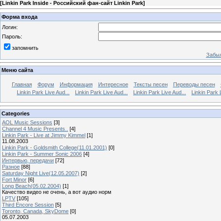
[
Linkin Park Inside - Российский фан-сайт Linkin Park
]
Форма входа
Логин:
Пароль:
запомнить
Забыл
Меню сайта
Главная
Форум
Информация
Интересное
Тексты песен
Переводы песен
Linkin Park Live Aud...
Linkin Park Live Aud...
Linkin Park Live Aud...
Linkin Park 
Categories
AOL Music Sessions
[3]
Channel 4 Music Presents..
[4]
Linkin Park - Live at Jimmy Kimmel
[1]
11.08.2003
Linkin Park - Goldsmith College(11.01.2001)
[0]
Linkin Park - Summer Sonic 2006
[4]
Интервью, передачи
[72]
Разное
[88]
Saturday Night Live(12.05.2007)
[2]
Fort Minor
[6]
Long Beach(05.02.2004)
[1]
Качество видео не очень, а вот аудио норм
LPTV
[105]
Third Encore Session
[5]
Toronto, Canada, SkyDome
[0]
05.07.2003