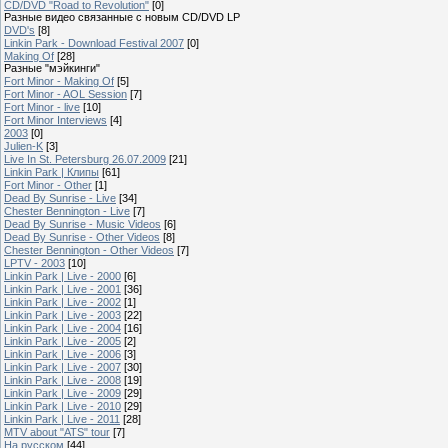
CD/DVD "Road to Revolution"
[0]
Разные видео связанные с новым CD/DVD LP
DVD's
[8]
Linkin Park - Download Festival 2007
[0]
Making Of
[28]
Разные "мэйкинги"
Fort Minor - Making Of
[5]
Fort Minor - AOL Session
[7]
Fort Minor - live
[10]
Fort Minor Interviews
[4]
2003
[0]
Julien-K
[3]
Live In St. Petersburg 26.07.2009
[21]
Linkin Park | Клипы
[61]
Fort Minor - Other
[1]
Dead By Sunrise - Live
[34]
Chester Bennington - Live
[7]
Dead By Sunrise - Music Videos
[6]
Dead By Sunrise - Other Videos
[8]
Chester Bennington - Other Videos
[7]
LPTV - 2003
[10]
Linkin Park | Live - 2000
[6]
Linkin Park | Live - 2001
[36]
Linkin Park | Live - 2002
[1]
Linkin Park | Live - 2003
[22]
Linkin Park | Live - 2004
[16]
Linkin Park | Live - 2005
[2]
Linkin Park | Live - 2006
[3]
Linkin Park | Live - 2007
[30]
Linkin Park | Live - 2008
[19]
Linkin Park | Live - 2009
[29]
Linkin Park | Live - 2010
[29]
Linkin Park | Live - 2011
[28]
MTV about "ATS" tour
[7]
На русском
[44]