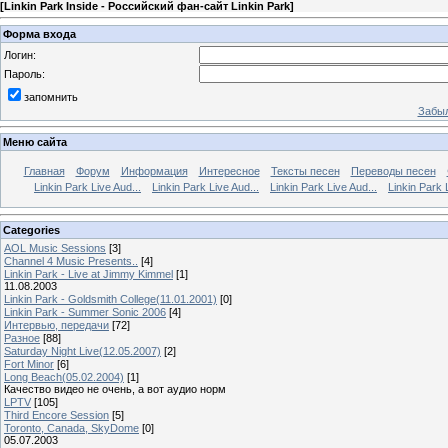
[
Linkin Park Inside - Российский фан-сайт Linkin Park
]
Форма входа
Логин:
Пароль:
запомнить
Забыл
Меню сайта
Главная
Форум
Информация
Интересное
Тексты песен
Переводы песен
Linkin Park Live Aud...
Linkin Park Live Aud...
Linkin Park Live Aud...
Linkin Park 
Categories
AOL Music Sessions
[3]
Channel 4 Music Presents..
[4]
Linkin Park - Live at Jimmy Kimmel
[1]
11.08.2003
Linkin Park - Goldsmith College(11.01.2001)
[0]
Linkin Park - Summer Sonic 2006
[4]
Интервью, передачи
[72]
Разное
[88]
Saturday Night Live(12.05.2007)
[2]
Fort Minor
[6]
Long Beach(05.02.2004)
[1]
Качество видео не очень, а вот аудио норм
LPTV
[105]
Third Encore Session
[5]
Toronto, Canada, SkyDome
[0]
05.07.2003