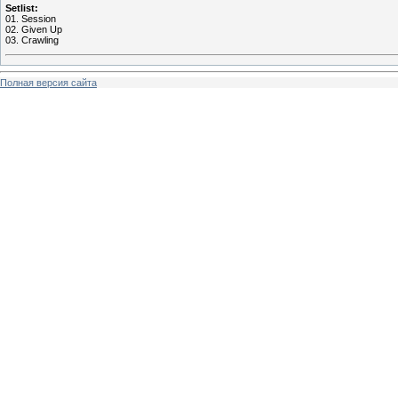
Setlist:
01. Session
02. Given Up
03. Crawling
Полная версия сайта