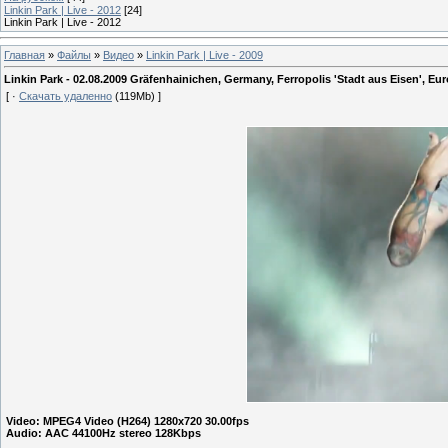
Linkin Park | Live - 2012
[24]
Linkin Park | Live - 2012
Главная
»
Файлы
»
Видео
»
Linkin Park | Live - 2009
Linkin Park - 02.08.2009 Gräfenhainichen, Germany, Ferropolis 'Stadt aus Eisen', Eu
[ ·
Скачать удаленно
(119Mb) ]
Video: MPEG4 Video (H264) 1280x720 30.00fps
Audio: AAC 44100Hz stereo 128Kbps