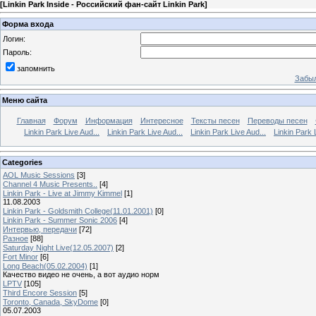
[
Linkin Park Inside - Российский фан-сайт Linkin Park
]
Форма входа
Логин:
Пароль:
запомнить
Забыл
Меню сайта
Главная
Форум
Информация
Интересное
Тексты песен
Переводы песен
Linkin Park Live Aud...
Linkin Park Live Aud...
Linkin Park Live Aud...
Linkin Park 
Categories
AOL Music Sessions
[3]
Channel 4 Music Presents..
[4]
Linkin Park - Live at Jimmy Kimmel
[1]
11.08.2003
Linkin Park - Goldsmith College(11.01.2001)
[0]
Linkin Park - Summer Sonic 2006
[4]
Интервью, передачи
[72]
Разное
[88]
Saturday Night Live(12.05.2007)
[2]
Fort Minor
[6]
Long Beach(05.02.2004)
[1]
Качество видео не очень, а вот аудио норм
LPTV
[105]
Third Encore Session
[5]
Toronto, Canada, SkyDome
[0]
05.07.2003