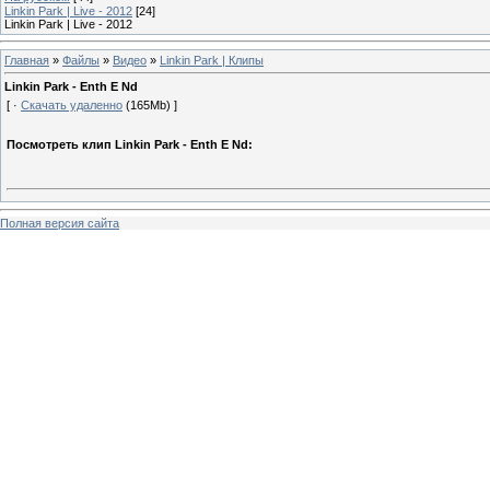
Linkin Park | Live - 2012
[24]
Linkin Park | Live - 2012
Главная
»
Файлы
»
Видео
»
Linkin Park | Клипы
Linkin Park - Enth E Nd
[ ·
Скачать удаленно
(165Mb) ]
Посмотреть клип Linkin Park - Enth E Nd:
Полная версия сайта