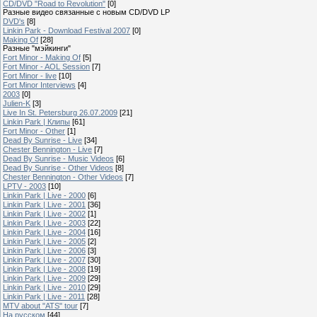
CD/DVD "Road to Revolution"
[0]
Разные видео связанные с новым CD/DVD LP
DVD's
[8]
Linkin Park - Download Festival 2007
[0]
Making Of
[28]
Разные "мэйкинги"
Fort Minor - Making Of
[5]
Fort Minor - AOL Session
[7]
Fort Minor - live
[10]
Fort Minor Interviews
[4]
2003
[0]
Julien-K
[3]
Live In St. Petersburg 26.07.2009
[21]
Linkin Park | Клипы
[61]
Fort Minor - Other
[1]
Dead By Sunrise - Live
[34]
Chester Bennington - Live
[7]
Dead By Sunrise - Music Videos
[6]
Dead By Sunrise - Other Videos
[8]
Chester Bennington - Other Videos
[7]
LPTV - 2003
[10]
Linkin Park | Live - 2000
[6]
Linkin Park | Live - 2001
[36]
Linkin Park | Live - 2002
[1]
Linkin Park | Live - 2003
[22]
Linkin Park | Live - 2004
[16]
Linkin Park | Live - 2005
[2]
Linkin Park | Live - 2006
[3]
Linkin Park | Live - 2007
[30]
Linkin Park | Live - 2008
[19]
Linkin Park | Live - 2009
[29]
Linkin Park | Live - 2010
[29]
Linkin Park | Live - 2011
[28]
MTV about "ATS" tour
[7]
На русском
[44]