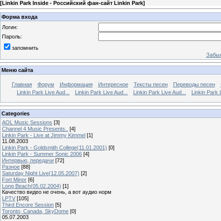
[
Linkin Park Inside - Российский фан-сайт Linkin Park
]
Форма входа
Логин:
Пароль:
запомнить
Забыл
Меню сайта
Главная
Форум
Информация
Интересное
Тексты песен
Переводы песен
Linkin Park Live Aud...
Linkin Park Live Aud...
Linkin Park Live Aud...
Linkin Park 
Categories
AOL Music Sessions
[3]
Channel 4 Music Presents..
[4]
Linkin Park - Live at Jimmy Kimmel
[1]
11.08.2003
Linkin Park - Goldsmith College(11.01.2001)
[0]
Linkin Park - Summer Sonic 2006
[4]
Интервью, передачи
[72]
Разное
[88]
Saturday Night Live(12.05.2007)
[2]
Fort Minor
[6]
Long Beach(05.02.2004)
[1]
Качество видео не очень, а вот аудио норм
LPTV
[105]
Third Encore Session
[5]
Toronto, Canada, SkyDome
[0]
05.07.2003