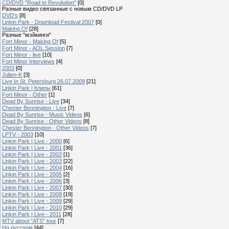
CD/DVD "Road to Revolution"
[0]
Разные видео связанные с новым CD/DVD LP
DVD's
[8]
Linkin Park - Download Festival 2007
[0]
Making Of
[28]
Разные "мэйкинги"
Fort Minor - Making Of
[5]
Fort Minor - AOL Session
[7]
Fort Minor - live
[10]
Fort Minor Interviews
[4]
2003
[0]
Julien-K
[3]
Live In St. Petersburg 26.07.2009
[21]
Linkin Park | Клипы
[61]
Fort Minor - Other
[1]
Dead By Sunrise - Live
[34]
Chester Bennington - Live
[7]
Dead By Sunrise - Music Videos
[6]
Dead By Sunrise - Other Videos
[8]
Chester Bennington - Other Videos
[7]
LPTV - 2003
[10]
Linkin Park | Live - 2000
[6]
Linkin Park | Live - 2001
[36]
Linkin Park | Live - 2002
[1]
Linkin Park | Live - 2003
[22]
Linkin Park | Live - 2004
[16]
Linkin Park | Live - 2005
[2]
Linkin Park | Live - 2006
[3]
Linkin Park | Live - 2007
[30]
Linkin Park | Live - 2008
[19]
Linkin Park | Live - 2009
[29]
Linkin Park | Live - 2010
[29]
Linkin Park | Live - 2011
[28]
MTV about "ATS" tour
[7]
На русском
[44]